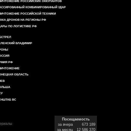
НИЧТОЖЕНИЕ РОССИЙСКИХ ОККУПАНТОВ
АССИРОВАННЫЙ КОМБИНИРОВАННЫЙ УДАР
НИЧТОЖЕНИЕ РОССИЙСКОЙ ТЕХНИКИ
ТАКА ДРОНОВ НА РЕГИОНЫ РФ
ДАРЫ ПО ЛОГИСТИКЕ РФ
БСТРЕЛ
ЕЛЕНСКИЙ ВЛАДИМИР
РОНЫ
ОССИЯ
РМИЯ РФ
НИЧТОЖЕНИЕ
ОНЕЦКАЯ ОБЛАСТЬ
ИЕВ
ОЛЬША
СУ
ЕНШТАБ ВС
Посещаемость
териалы
за вчера
673 189
за месяц
12 586 370