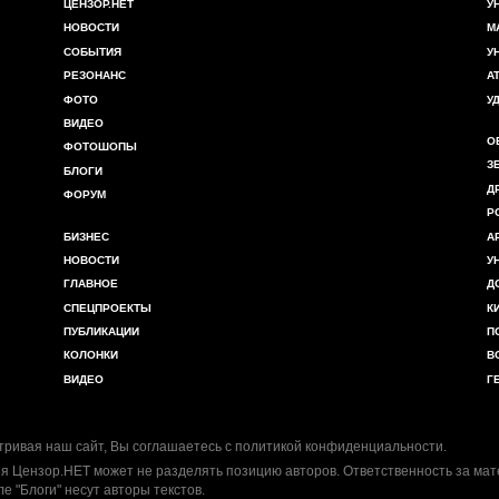
ЦЕНЗОР.НЕТ
У
НОВОСТИ
М
СОБЫТИЯ
У
РЕЗОНАНС
А
ФОТО
У
ВИДЕО
О
ФОТОШОПЫ
З
БЛОГИ
Д
ФОРУМ
Р
БИЗНЕС
А
НОВОСТИ
У
ГЛАВНОЕ
Д
СПЕЦПРОЕКТЫ
К
ПУБЛИКАЦИИ
П
КОЛОНКИ
В
ВИДЕО
Г
ривая наш сайт, Вы соглашаетесь с
политикой конфиденциальности
.
я Цензор.НЕТ может не разделять позицию авторов. Ответственность за ма
ле "Блоги" несут авторы текстов.