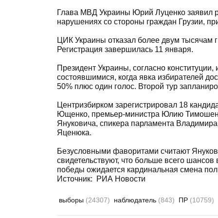
Глава МВД Украины Юрий Луценко заявил ра
нарушениях со стороны граждан Грузии, п
ЦИК Украины отказал более двум тысячам г
Регистрация завершилась 11 января.
Президент Украины, согласно конституции, 
состоявшимися, когда явка избирателей до
50% плюс один голос. Второй тур запланиро
Центризбирком зарегистрировал 18 кандида
Ющенко, премьер-министра Юлию Тимошенк
Януковича, спикера парламента Владимира 
Яценюка.
Безусловными фаворитами считают Януков
свидетельствуют, что больше всего шансов в
победы ожидается кардинальная смена поли
Источник: РИА Новости
выборы
(24307)
наблюдатель
(843)
ПР
(10759)