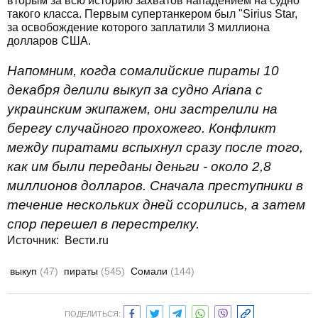
вторым за всю историю захватов нападением на судно
такого класса. Первым супертанкером был "Sirius Star,
за освобождение которого заплатили 3 миллиона
долларов США.
Напомним, когда сомалийские пираты 10
декабря делили выкуп за судно Ariana с
украинским экипажем, они застрелили на
берегу случайного прохожего. Конфликт
между пиратами вспыхнул сразу после того,
как им были переданы деньги - около 2,8
миллионов долларов. Сначала преступники в
течение нескольких дней ссорились, а затем
спор перешел в перестрелку.
Источник: Вести.ru
выкуп
(47)
пираты
(545)
Сомали
(144)
ПОДЕЛИТЬСЯ: