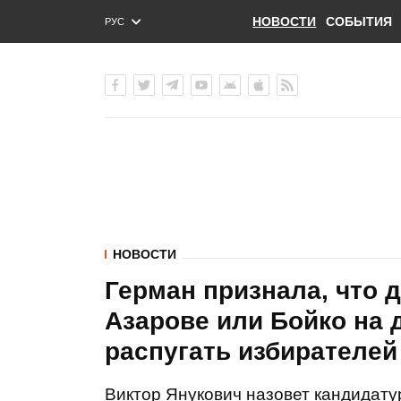
НОВОСТИ
СОБЫТИЯ
РУС
ENG
УКР
НОВОСТИ
Герман признала, что 
Азарове или Бойко на
распугать избирателей
Виктор Янукович назовет кандидатур