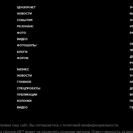
ЦЕНЗОР.НЕТ
У
НОВОСТИ
М
СОБЫТИЯ
У
РЕЗОНАНС
А
ФОТО
Р
ВИДЕО
О
ФОТОШОПЫ
З
БЛОГИ
Д
ФОРУМ
Р
БИЗНЕС
К
НОВОСТИ
У
ГЛАВНОЕ
А
СПЕЦПРОЕКТЫ
Д
ПУБЛИКАЦИИ
В
КОЛОНКИ
П
ВИДЕО
Г
ривая наш сайт, Вы соглашаетесь с
политикой конфиденциальности
.
я Цензор.НЕТ может не разделять позицию авторов. Ответственность за ма