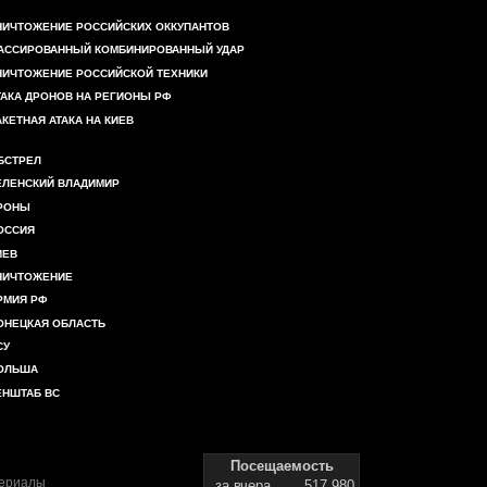
НИЧТОЖЕНИЕ РОССИЙСКИХ ОККУПАНТОВ
АССИРОВАННЫЙ КОМБИНИРОВАННЫЙ УДАР
НИЧТОЖЕНИЕ РОССИЙСКОЙ ТЕХНИКИ
ТАКА ДРОНОВ НА РЕГИОНЫ РФ
АКЕТНАЯ АТАКА НА КИЕВ
БСТРЕЛ
ЕЛЕНСКИЙ ВЛАДИМИР
РОНЫ
ОССИЯ
ИЕВ
НИЧТОЖЕНИЕ
РМИЯ РФ
ОНЕЦКАЯ ОБЛАСТЬ
СУ
ОЛЬША
ЕНШТАБ ВС
Посещаемость
териалы
за вчера
517 980