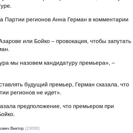
туре.
ра Партии регионов Анна Герман в комментарии
Азарове или Бойко – провокация, чтобы запутать
ман.
тура мы назовем кандидатуру премьера», –
ставлять будущий премьер, Герман сказала, что
тии регионов не идет».
казала предположение, что премьером при
ойко.
кович Виктор
(23090)