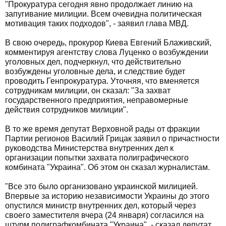
"Прокуратура сегодня явно продолжает линию на
запугивание милиции. Всем очевидна политическая
мотивация таких подходов", - заявил глава МВД.
В свою очередь, прокурор Киева Евгений Блаживский,
комментируя агентству слова Луценко о возбуждении
уголовных дел, подчеркнул, что действительно
возбуждены уголовные дела, и следствие будет
проводить Генпрокуратура. Уточняя, что вменяется
сотрудникам милиции, он сказал: "За захват
государственного предприятия, неправомерные
действия сотрудников милиции".
В то же время депутат Верховной рады от фракции
Партии регионов Василий Грицак заявил о причастности
руководства Министерства внутренних дел к
организации попытки захвата полиграфического
комбината "Украина". Об этом он сказал журналистам.
"Все это было организовано украинской милицией.
Впервые за историю независимости Украины до этого
опустился министр внутренних дел, который через
своего заместителя вчера (24 января) согласился на
штурм полиграфкомбината "Украина", - сказал депутат.