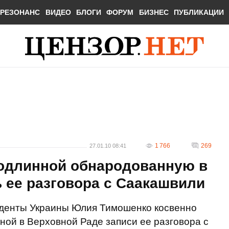
РЕЗОНАНС
ВИДЕО
БЛОГИ
ФОРУМ
БИЗНЕС
ПУБЛИКАЦИИ
1 766
269
27.01.10 08:41
одлинной обнародованную в
 ее разговора с Саакашвили
иденты Украины Юлия Тимошенко косвенно
ой в Верховной Раде записи ее разговора с