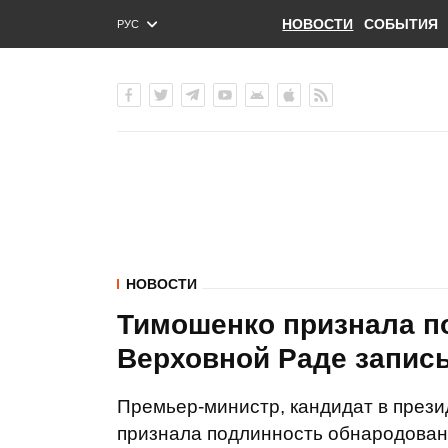
НОВОСТИ
СОБЫТИЯ
РУС
ENG
УКР
НОВОСТИ
Тимошенко признала п
Верховной Раде запись
Премьер-министр, кандидат в през
признала подлинность обнародованн