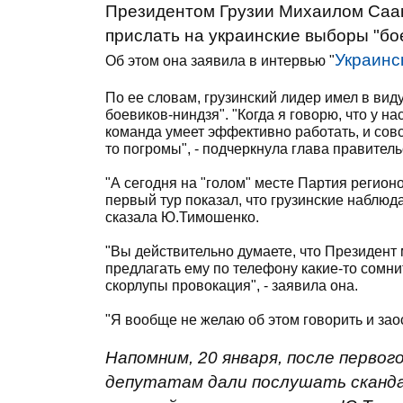
Президентом Грузии Михаилом Саака
прислать на украинские выборы "бо
Украинс
Об этом она заявила в интервью "
По ее словам, грузинский лидер имел в вид
боевиков-ниндзя". "Когда я говорю, что у на
команда умеет эффективно работать, и совс
то погромы", - подчеркнула глава правитель
"А сегодня на "голом" месте Партия регион
первый тур показал, что грузинские наблюда
сказала Ю.Тимошенко.
"Вы действительно думаете, что Президент
предлагать ему по телефону какие-то сомн
скорлупы провокация", - заявила она.
"Я вообще не желаю об этом говорить и зао
Напомним, 20 января, после перво
депутатам дали послушать сканда