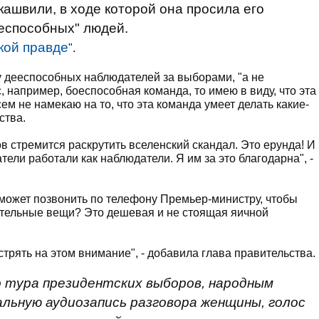
швили, в ходе которой она просила его
еспособных" людей.
кой правде
".
у дееспособных наблюдателей за выборами, "а не
с, например, боеспособная команда, то имею в виду, что эта
ем не намекаю на то, что эта команда умеет делать какие-
ства.
ов стремится раскрутить вселенский скандал. Это ерунда! И
тели работали как наблюдатели. Я им за это благодарна", -
 может позвонить по телефону Премьер-министру, чтобы
ительные вещи? Это дешевая и не стоящая яичной
стрять на этом внимание", - добавила глава правительства.
го тура президентских выборов, народным
льную аудиозапись разговора женщины, голос