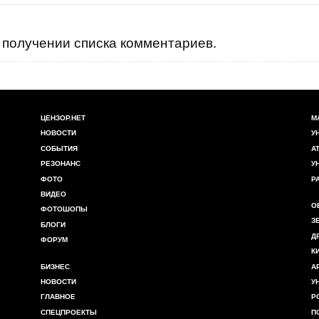
получении списка комментариев.
ЦЕНЗОР.НЕТ
М
НОВОСТИ
У
СОБЫТИЯ
А
РЕЗОНАНС
У
ФОТО
Р
ВИДЕО
О
ФОТОШОПЫ
З
БЛОГИ
Д
ФОРУМ
К
БИЗНЕС
А
НОВОСТИ
У
ГЛАВНОЕ
Р
СПЕЦПРОЕКТЫ
П