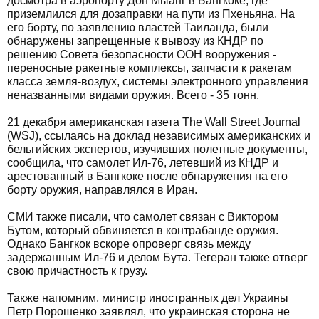
досмотра в аэропорту Дон Мыанг в Бангкоке, где
приземлился для дозаправки на пути из Пхеньяна. На
его борту, по заявлению властей Таиланда, были
обнаружены запрещенные к вывозу из КНДР по
решению Совета безопасности ООН вооружения -
переносные ракетные комплексы, запчасти к ракетам
класса земля-воздух, системы электронного управления
неназванными видами оружия. Всего - 35 тонн.
21 декабря американская газета The Wall Street Journal
(WSJ), ссылаясь на доклад независимых американских и
бельгийских экспертов, изучивших полетные документы,
сообщила, что самолет Ил-76, летевший из КНДР и
арестованный в Бангкоке после обнаружения на его
борту оружия, направлялся в Иран.
СМИ также писали, что самолет связан с Виктором
Бутом, который обвиняется в контрабанде оружия.
Однако Бангкок вскоре опроверг связь между
задержанным Ил-76 и делом Бута. Тегеран также отверг
свою причастность к грузу.
Также напомним, министр иностранных дел Украины
Петр Порошенко заявлял, что украинская сторона не