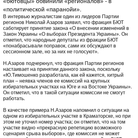
«бютовцы» обвинили «регионалов» - в
«политической «паранойи».
В интервью журналистам один из лидеров Партии
регионов Николай Азаров заявил, что фракция БЮТ
саботирует принятие закона «О внесении изменений в
Закон Украины «О выборах Президента Украины». Он
отметил, что народные депутаты из фракции БЮТ
«понабрасывали поправок, сами их обсуждают в
сессионном зале, но за них не голосуют».
Н.Азаров подчеркнул, что фракция Партии регионов
настаивает на принятии данного закона, поскольку
«Ю.Тимошенко разработала, как ей кажется, хитрый
план – неявка членов ее комиссий на крупных
избирательных участках на Юге и на Востоке Украины».
Он отметил, что в такой ситуации комиссии не смогут
работать.
В качестве примера Н.Азаров напомнил о ситуации на
одном из избирательных участке в Краматорске, но при
этом не уточил номер участка; он отметил, что на том
участке видно «прекрасную репетицию возможного
сценария срыва выборов», где комиссия не может