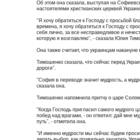
Об этом она сказала, выступая на Софиевс
настоятелями христианских церквей Украин
"Я хочу обратиться к Господу с просьбой б
времена, я хочу обратиться к Господу с пр
себя лично, за все несправедливое и нечест
которую я возглавляю", - сказала Юлия Тим
Она также считает, что украинцам накануне
Тимошенко сказала, что сейчас перед Укра
дороги".
"София в переводе значит мудрость, а мудрос
сказала она.
Тимошенко напомнила притчу о царе Солом
"Когда Господь пригласил самого мудрого ца
побед над врагами, - он ответил: дай мне м
путь", - отметила она.
"И именно мудрости мы сейчас будем просит
делать выбор, как правильно защитить Укра