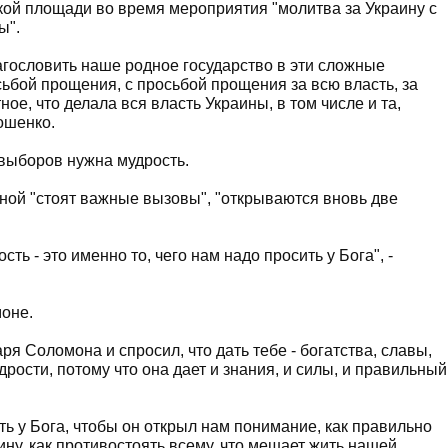
кой площади во время мероприятия "молитва за Украину с
ы".
лагословить наше родное государство в эти сложные
осьбой прощения, с просьбой прощения за всю власть, за
ное, что делала вся власть Украины, в том числе и та,
ошенко.
 выборов нужна мудрость.
иной "стоят важные вызовы", "открываются вновь две
ть - это именно то, чего нам надо просить у Бога", -
оне.
ря Соломона и спросил, что дать тебе - богатства, славы,
удрости, потому что она дает и знания, и силы, и правильный
ь у Бога, чтобы он открыл нам понимание, как правильно
ину, как противостоять всему, что мешает жить нашей