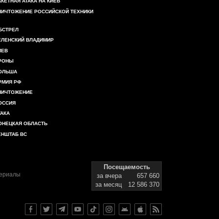
АКЕТНАЯ АТАКА НА КИЕВ
НИЧТОЖЕНИЕ РОССИЙСКОЙ ТЕХНИКИ
БСТРЕЛ
ЕЛЕНСКИЙ ВЛАДИМИР
ИЕВ
РОНЫ
ОЛЬША
РМИЯ РФ
НИЧТОЖЕНИЕ
ОССИЯ
ТАКА
ОНЕЦКАЯ ОБЛАСТЬ
ЕНШТАБ ВС
Посещаемость
териалы
за вчера
657 660
за месяц
12 586 370