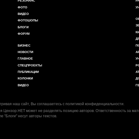
РЕЗОНАНС
Р
ФОТО
У
ВИДЕО
О
ФОТОШОПЫ
З
БЛОГИ
К
ФОРУМ
Д
БИЗНЕС
П
НОВОСТИ
А
ГЛАВНОЕ
У
СПЕЦПРОЕКТЫ
Р
ПУБЛИКАЦИИ
А
КОЛОНКИ
Д
ВИДЕО
Г
ривая наш сайт, Вы соглашаетесь с
политикой конфиденциальности
.
я Цензор.НЕТ может не разделять позицию авторов. Ответственность за ма
ле "Блоги" несут авторы текстов.