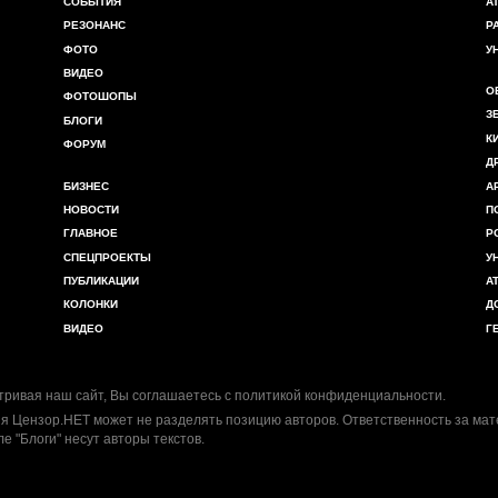
СОБЫТИЯ
А
РЕЗОНАНС
Р
ФОТО
У
ВИДЕО
О
ФОТОШОПЫ
З
БЛОГИ
К
ФОРУМ
Д
БИЗНЕС
А
НОВОСТИ
П
ГЛАВНОЕ
Р
СПЕЦПРОЕКТЫ
У
ПУБЛИКАЦИИ
А
КОЛОНКИ
Д
ВИДЕО
Г
ривая наш сайт, Вы соглашаетесь с
политикой конфиденциальности
.
я Цензор.НЕТ может не разделять позицию авторов. Ответственность за ма
ле "Блоги" несут авторы текстов.