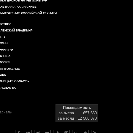
ТАКА ДРОНОВ НА РЕГИОНЫ РФ
АКЕТНАЯ АТАКА НА КИЕВ
НИЧТОЖЕНИЕ РОССИЙСКОЙ ТЕХНИКИ
БСТРЕЛ
ЕЛЕНСКИЙ ВЛАДИМИР
ИЕВ
РОНЫ
РМИЯ РФ
ОЛЬША
ОССИЯ
НИЧТОЖЕНИЕ
ТАКА
ОНЕЦКАЯ ОБЛАСТЬ
ЕНШТАБ ВС
Посещаемость
териалы
за вчера
657 660
за месяц
12 586 370