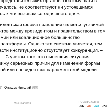
 представительских органов. Поэтому шаги в
ечалось, не соответствуют ни устоявшимся
остям и вызовам сегодняшнего дня».
зидентская форма правления является уязвимой
ктов между президентом и правительством в том
Кабмин или коалиционное большинство
платформы. Однако эта система является, тем
асти институционно отсутствует конкуренция, –
 – С учетом того, что нынешняя ситуация
 вижу серьезных причин для изменения формы
кой или президентско-парламентской модели
8)
Онищук Николай
(89)
ПОДЫТОЖИТЬ:
Мне нравится