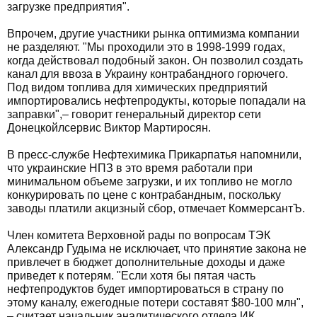
загрузке предприятия".
Впрочем, другие участники рынка оптимизма компании
не разделяют. "Мы проходили это в 1998-1999 годах,
когда действовал подобный закон. Он позволил создать
канал для ввоза в Украину контрабандного горючего.
Под видом топлива для химических предприятий
импортировались нефтепродукты, которые попадали на
заправки",– говорит генеральный директор сети
Донецкойлсервис Виктор Мартиросян.
В пресс-службе Нефтехимика Прикарпатья напомнили,
что украинские НПЗ в это время работали при
минимальном объеме загрузки, и их топливо не могло
конкурировать по цене с контрабандным, поскольку
заводы платили акцизный сбор, отмечает КоммерсантЪ.
Член комитета Верховной рады по вопросам ТЭК
Александр Гудыма не исключает, что принятие закона не
привлечет в бюджет дополнительные доходы и даже
приведет к потерям. "Если хотя бы пятая часть
нефтепродуктов будет импортироваться в страну по
этому каналу, ежегодные потери составят $80-100 млн",
– считает начальник аналитического отдела ИК