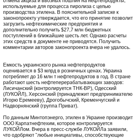
отмена акциза и ввозных пошлин на нефтепродукты,
используемые для процесса пиролиза с целью
производства этилена. В пояснительной записке к
законопроекту утверждается, что его принятие позволит
загрузить нефтехимические предприятия и
дополнительно получить $27,7 млн бюджетных
поступлений в ближайшие шесть лет. Однако расчеты
этих средств в документе не приводятся. Получить
комментарии авторов законопроекта вчера не удалось.
Емкость украинского рынка нефтепродуктов
оценивается в $3 млрд в розничных ценах. Украина
потребляет до 16 млн т нефтепродуктов в год. В стране
работают шесть нефтеперерабатывающих заводов:
Лисичанский (контролируется ТНК-ВР), Одесский
(ЛУКОЙЛ), Херсонский (принадлежит предпринимателю
Игорю Еремееву), Дрогобычский, Кременчугский и
Надворнянский (группа Приват).
По данным Минтопэнерго, этилен в Украине производит
ООО Карпатнефтехим, которое контролируется
ЛУКОЙЛом. Вчера в пресс-службе ЛУКОЙЛа заявили,
что одобряют "любые инициативы, способствующие