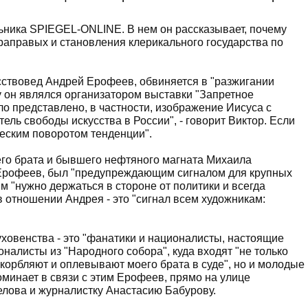
ьника SPIEGEL-ONLINE. В нем он рассказывает, почему
раправых и становления клерикального государства по
усствовед Андрей Ерофеев, обвиняется в "разжигании
у он являлся организатором выставки "Запретное
ыло представлено, в частности, изображение Иисуса с
тель свободы искусства в России", - говорит Виктор. Если
ическим поворотом тенденции".
его брата и бывшего нефтяного магната Михаила
т Ерофеев, был "предупреждающим сигналом для крупных
им "нужно держаться в стороне от политики и всегда
 отношении Андрея - это "сигнал всем художникам:
уховенства - это "фанатики и националисты, настоящие
налисты из "Народного собора", куда входят "не только
корбляют и оплевывают моего брата в суде", но и молодые
оминает в связи с этим Ерофеев, прямо на улице
лова и журналистку Анастасию Бабурову.