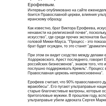
Ерофеевым.
Интервью опубликовано на сайте еженедел
боится Православной церкви, влияния ульт
иранскому образцу.
Как известно, брат Виктора Ерофеева, иск
ненависти на религиозной почве", поскольк
искусство", где среди прочих экспонатов б
головой Микки-Мауса. "Процесс - это показа
брат будет осужден, то это станет "драмат
При этом он видит сходство между делами 
Ходорковского. Арест последнего, говори
российских бизнесменов", знаком того, что 
послушно поддерживать Кремль". Процесс в
Православная церковь неприкосновенна".
Ерофеев считает, что 90% православного д
мракобесы". Его пугают ультраправые нацио
старые благочестивые матроны, которые ос
бритоголовые мужики. В прошлом году, всп
ультраправые убили адвоката Сергея Марке