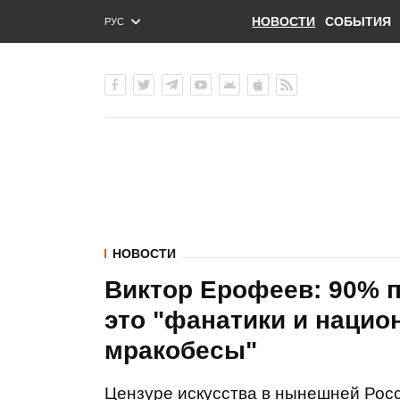
НОВОСТИ
СОБЫТИЯ
РУС
ENG
УКР
НОВОСТИ
Виктор Ерофеев: 90% п
это "фанатики и нацио
мракобесы"
Цензуре искусства в нынешней Рос