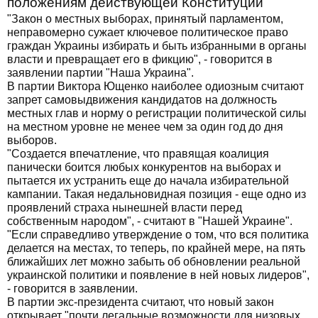
положениям действующей Конституции
"Закон о местных выборах, принятый парламентом,
неправомерно сужает ключевое политическое право
граждан Украины избирать и быть избранными в органы
власти и превращает его в фикцию", - говорится в
заявлении партии "Наша Украина".
В партии Виктора Ющенко наиболее одиозным считают
запрет самовыдвижения кандидатов на должность
местных глав и норму о регистрации политической силы
на местном уровне не менее чем за один год до дня
выборов.
"Создается впечатление, что правящая коалиция
панически боится любых конкурентов на выборах и
пытается их устранить еще до начала избирательной
кампании. Такая недальновидная позиция - еще одно из
проявлений страха нынешней власти перед
собственным народом", - считают в "Нашей Украине".
"Если справедливо утверждение о том, что вся политика
делается на местах, то теперь, по крайней мере, на пять
ближайших лет можно забыть об обновлении реальной
украинской политики и появление в ней новых лидеров",
- говорится в заявлении.
В партии экс-президента считают, что новый закон
открывает "почти легальные возможности для низовых