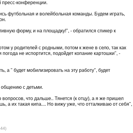
й пресс-конференции.
ись футбольная и волейбольная команды. Будем играть,
он.
тивную форму, и на площадку!", - обратился спикер к
отом у родителей с родными, потом к жене в село, так как
 погода не испортится, подойдет копание картошки", -
ть, а " будет мобилизировать на эту работу", будет
 общению с детьми.
 вопросов, что дальше.. Тянется (к отцу), а я же пришел
ь, а их такая кипа.... Но вижу уже, что отталкиваю от себя",
244)