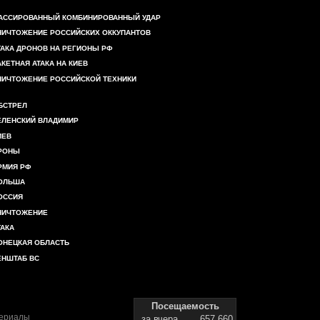
АССИРОВАННЫЙ КОМБИНИРОВАННЫЙ УДАР
НИЧТОЖЕНИЕ РОССИЙСКИХ ОККУПАНТОВ
ТАКА ДРОНОВ НА РЕГИОНЫ РФ
АКЕТНАЯ АТАКА НА КИЕВ
НИЧТОЖЕНИЕ РОССИЙСКОЙ ТЕХНИКИ
БСТРЕЛ
ЕЛЕНСКИЙ ВЛАДИМИР
ИЕВ
РОНЫ
РМИЯ РФ
ОЛЬША
ОССИЯ
НИЧТОЖЕНИЕ
ТАКА
ОНЕЦКАЯ ОБЛАСТЬ
ЕНШТАБ ВС
Посещаемость
териалы
за вчера
657 660