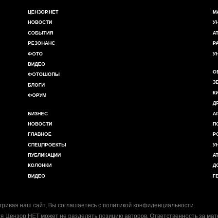
ЦЕНЗОР.НЕТ
М
НОВОСТИ
У
СОБЫТИЯ
А
РЕЗОНАНС
Р
ФОТО
У
ВИДЕО
О
ФОТОШОПЫ
З
БЛОГИ
К
ФОРУМ
Д
БИЗНЕС
А
НОВОСТИ
П
ГЛАВНОЕ
Р
СПЕЦПРОЕКТЫ
У
ПУБЛИКАЦИИ
А
КОЛОНКИ
Д
ВИДЕО
Г
ривая наш сайт, Вы соглашаетесь с
политикой конфиденциальности
.
я Цензор.НЕТ может не разделять позицию авторов. Ответственность за ма