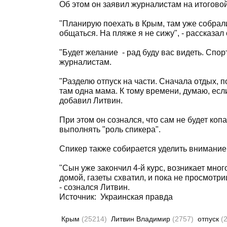
Об этом он заявил журналистам на итогово
"Планирую поехать в Крым, там уже собрал
общаться. На пляже я не сижу", - рассказал 
"Будет желание - рад буду вас видеть. Спор
журналистам.
"Разделю отпуск на части. Сначала отдых, п
там одна мама. К тому времени, думаю, если
добавил Литвин.
При этом он сознался, что сам не будет копа
выполнять "роль спикера".
Спикер также собирается уделить внимание
"Сын уже закончил 4-й курс, возникает много
домой, газеты cхватил, и пока не просмотриш
- сознался Литвин.
Источник:
Украинская правда
Крым
(25214)
Литвин Владимир
(2757)
отпуск
(