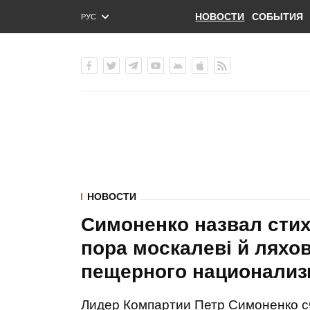
НОВОСТИ
СОБЫТИЯ
РУС
ENG
УКР
НОВОСТИ
Симоненко назвал стих
пора москалеві й ляхо
пещерного национализ
Лидер Компартии Петр Симоненко сч