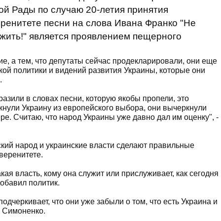
й Рады по случаю 20-летия принятия
ренитете песни на слова Ивана Франко "Не
лужить!" является проявлением пещерного
, а тем, что депутаты сейчас продекларировали, они еще
ской политики и видений развития Украины, которые они
.
разили в словах песни, которую якобы пропели, это
кнули Украину из европейского выбора, они вычеркнули
ре. Считаю, что народ Украины уже давно дал им оценку", -
кий народ и украинские власти сделают правильные
веренитете.
кая власть, кому она служит или прислуживает, как сегодня
добавил политик.
 подчеркивает, что они уже забыли о том, что есть Украина и
л Симоненко.