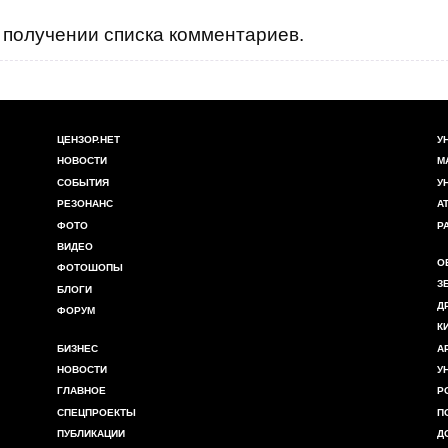
получении списка комментариев.
ЦЕНЗОР.НЕТ
У
НОВОСТИ
М
СОБЫТИЯ
У
РЕЗОНАНС
А
ФОТО
Р
ВИДЕО
О
ФОТОШОПЫ
З
БЛОГИ
Д
ФОРУМ
К
БИЗНЕС
А
НОВОСТИ
У
ГЛАВНОЕ
Р
СПЕЦПРОЕКТЫ
П
ПУБЛИКАЦИИ
Д