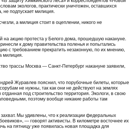
я «В защиту Химкинского леса» и корреспондентов «Новой
 словам экологов, практически уничтожен, оставшихся
а, не подпускает милиция.
чезли, а милиция стоит в оцеплении, никого не
 на акцию протеста у Белого дома, прошедшую накануне.
принесли к дому правительства поленья и попытались
ию с требованием прекратить незаконную, по их мнению,
ла милиция.
тво трассы Москва — Санкт-Петербург накануне заявили,
Андрей Журавлев пояснил, что порубочные билеты, которые
орубам не нужны, так как они не действуют на землях
 отданная под строительство территория. Экологи, в свою
заповедными, поэтому вообще никакие работы там
 захват. Мы удивлены, что к реализации федеральных
боевиков», — говорят активисты. В километре восточнее их
очь на пятницу уже появилась новая площадка для