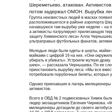
Шереметьево, атакован. Активистов
потом задержал ОМОН. Вырубка лес
Группа неизвестных людей в масках появил
расположившегося в районе аэропорта Шер
начавшуюся там вырубку уже неделю – на п
а активисты патрулируют прилегающую терр
защиту Химкинского леса» Алла Чернышева,
ультраправых футбольных фанатов, активи
Молодые люди были одеты в шорты, майки 
майками с цифрой 19 на них. «Они окружили
убирать и убивать». Устроили жуткую драку
шею», — рассказала Чернышева. По ее слов
приостановить вырубку леса: «Мы все вмест
потребовали порубочные билеты, которых у 
Однако приехавшие в лагерь милиционеры 
активистов.
Всего в ОВД № 2 подмосковных Химок были
лидер экозащитников Евгения Чирикова. «М
милиционеры дотащили до своего автобуса