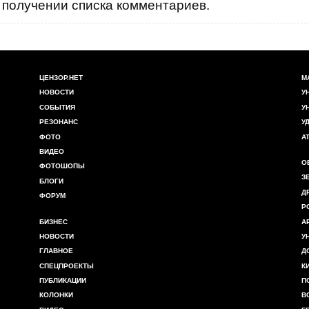
получении списка комментариев.
ЦЕНЗОР.НЕТ
М
НОВОСТИ
У
СОБЫТИЯ
У
РЕЗОНАНС
У
ФОТО
А
ВИДЕО
О
ФОТОШОПЫ
З
БЛОГИ
Д
ФОРУМ
Р
БИЗНЕС
А
НОВОСТИ
У
ГЛАВНОЕ
Д
СПЕЦПРОЕКТЫ
К
ПУБЛИКАЦИИ
П
КОЛОНКИ
В