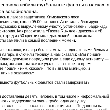
 сначала избили футбольные фанаты в масках, а
а возобновлена.
ась в лагере защитников Химкинского леса,
еметьево, около 05.00 пятницы. Активисты блокируют
одъездах к вырубленному участку установлены баррикады,
иторию. Как рассказала «Газете.Ru» член движения «В
 отряд из 50 крепких молодых людей, похожих на
сты заметили в самый последний момент.
и кроссовки, их лица были замотаны одинаковыми белыми
 лагерь, включили технику, а нам сказали: «Мы пришли
. Одной девушке повредили руку, а еще одному активисту —
ам, активистам все же удалось на какое-то время
е пошли к ним, сказали, что вызвали милицию, и
них не оказалось».
вместо футбольных фанатов стали задерживать
 доставлены девять человек, в том числе и неформальный
ногих задерживали очень грубо: одну девушку
 за волосы», — рассказывают активисты. По данным на