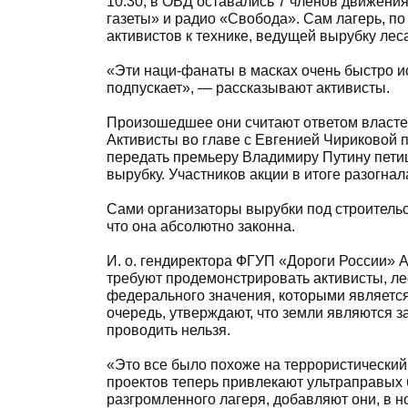
10.30, в ОВД оставались 7 членов движени
газеты» и радио «Свобода». Сам лагерь, по
активистов к технике, ведущей вырубку лес
«Эти наци-фанаты в масках очень быстро ис
подпускает», — рассказывают активисты.
Произошедшее они считают ответом властей
Активисты во главе с Евгенией Чириковой 
передать премьеру Владимиру Путину петиц
вырубку. Участников акции в итоге разогна
Сами организаторы вырубки под строительс
что она абсолютно законна.
И. о. гендиректора ФГУП «Дороги России» 
требуют продемонстрировать активисты, лес
федерального значения, которыми является
очередь, утверждают, что земли являются 
проводить нельзя.
«Это все было похоже на террористический
проектов теперь привлекают ультраправых 
разгромленного лагеря, добавляют они, в н