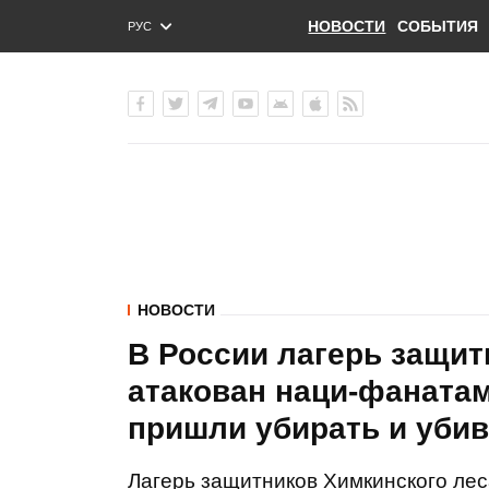
НОВОСТИ
СОБЫТИЯ
РУС
ENG
УКР
НОВОСТИ
В России лагерь защит
атакован наци-фаната
пришли убирать и убив
Лагерь защитников Химкинского лес