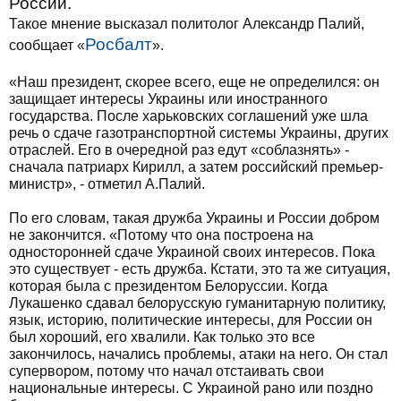
России.
Такое мнение высказал политолог Александр Палий,
Росбалт
сообщает «
».
«Наш президент, скорее всего, еще не определился: он
защищает интересы Украины или иностранного
государства. После харьковских соглашений уже шла
речь о сдаче газотранспортной системы Украины, других
отраслей. Его в очередной раз едут «соблазнять» -
сначала патриарх Кирилл, а затем российский премьер-
министр», - отметил А.Палий.
По его словам, такая дружба Украины и России добром
не закончится. «Потому что она построена на
односторонней сдаче Украиной своих интересов. Пока
это существует - есть дружба. Кстати, это та же ситуация,
которая была с президентом Белоруссии. Когда
Лукашенко сдавал белорусскую гуманитарную политику,
язык, историю, политические интересы, для России он
был хороший, его хвалили. Как только это все
закончилось, начались проблемы, атаки на него. Он стал
супервором, потому что начал отстаивать свои
национальные интересы. С Украиной рано или поздно