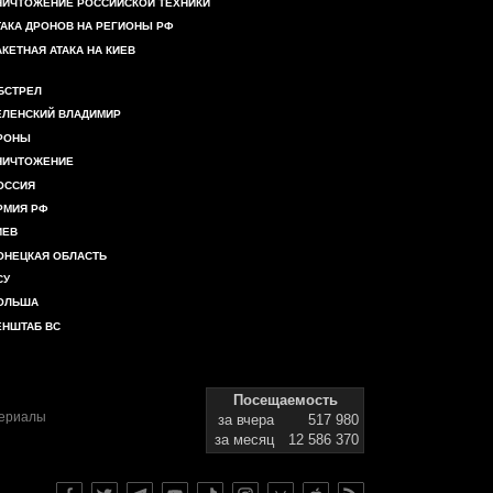
НИЧТОЖЕНИЕ РОССИЙСКОЙ ТЕХНИКИ
ТАКА ДРОНОВ НА РЕГИОНЫ РФ
АКЕТНАЯ АТАКА НА КИЕВ
БСТРЕЛ
ЕЛЕНСКИЙ ВЛАДИМИР
РОНЫ
НИЧТОЖЕНИЕ
ОССИЯ
РМИЯ РФ
ИЕВ
ОНЕЦКАЯ ОБЛАСТЬ
СУ
ОЛЬША
ЕНШТАБ ВС
Посещаемость
териалы
за вчера
517 980
за месяц
12 586 370