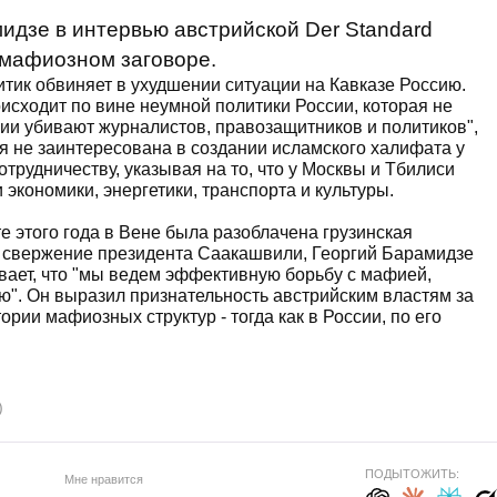
идзе в интервью австрийской Der Standard
 мафиозном заговоре.
итик обвиняет в ухудшении ситуации на Кавказе Россию.
оисходит по вине неумной политики России, которая не
сии убивают журналистов, правозащитников и политиков",
я не заинтересована в создании исламского халифата у
отрудничеству, указывая на то, что у Москвы и Тбилиси
экономики, энергетики, транспорта и культуры.
е этого года в Вене была разоблачена грузинская
 свержение президента Саакашвили, Георгий Барамидзе
ывает, что "мы ведем эффективную борьбу с мафией,
ю". Он выразил признательность австрийским властям за
тории мафиозных структур - тогда как в России, по его
)
ПОДЫТОЖИТЬ:
Мне нравится