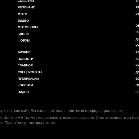
СОБЫТИЯ
У
РЕЗОНАНС
А
ФОТО
Р
ВИДЕО
О
ФОТОШОПЫ
З
БЛОГИ
Д
ФОРУМ
У
БИЗНЕС
Р
НОВОСТИ
А
ГЛАВНОЕ
К
СПЕЦПРОЕКТЫ
Д
ПУБЛИКАЦИИ
В
КОЛОНКИ
П
ВИДЕО
Г
ривая наш сайт, Вы соглашаетесь с
политикой конфиденциальности
.
я Цензор.НЕТ может не разделять позицию авторов. Ответственность за ма
ле "Блоги" несут авторы текстов.