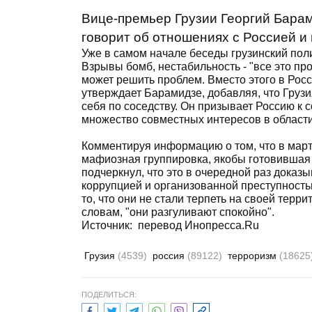
Вице-премьер Грузии Георгий Барам
говорит об отношениях с Россией и
Уже в самом начале беседы грузинский пол
Взрывы бомб, нестабильность - "все это пр
может решить проблем. Вместо этого в Рос
утверждает Барамидзе, добавляя, что Грузи
себя по соседству. Он призывает Россию к с
множество совместных интересов в области 
Комментируя информацию о том, что в март
мафиозная группировка, якобы готовившая
подчеркнул, что это в очередной раз доказ
коррупцией и организованной преступность
то, что они не стали терпеть на своей терри
словам, "они разгуливают спокойно".
Источник:
перевод Инопресса.Ru
Грузия
(4539)
россия
(89122)
терроризм
(18625
ПОДЕЛИТЬСЯ: