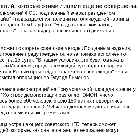
лений, которые этими лицами еще не совершены.
полномочий ФСБ, подписанный вчера президентом
йм" - подразделения полиции из голливудской картины
спондент Том Парфитт. "Это драконовский закон,
лого", - сказал лидер оппозиционного движения
может повторять советские методы. По данным издания,
норирование предупреждения, но за помехи исполнению
т на 15 суток. "В наших условиях это будет означать
ергей Иваненко, представляющий руководство партии
 что в России произойдет "оранжевая революция", если
 заметил оппозиционер Эдуард Лимонов.
оведения демонстраций на Триумфальной площади в защиту
а. "Хотя все демонстрации разгоняет ОМОН, число
ось более 500 человек, около 180 из них подверглись
том государственные СМИ часто демонизируют активистов
едателями или экстремистами.
ица устрашающего советского КГБ, теперь сможет
ей, которые, как она полагает, потенциально могут