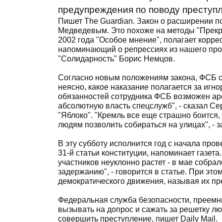
предупреждения по поводу преступ
Пишет The Guardian. Закон о расширении 
Медведевым. Это похоже на методы "Прекра
2002 года "Особое мнение", полагает корре
напоминающий о репрессиях из нашего прош
"Солидарность" Борис Немцов.
Согласно новым положениям закона, ФСБ с
неясно, какое наказание полагается за иг
обязанностей сотрудника ФСБ возможен арес
абсолютную власть спецслужб", - сказал С
"Яблоко". "Кремль все еще страшно боится,
людям позволить собираться на улицах", -
В эту субботу исполнится год с начала пр
31-й статьи конституции, напоминает газет
участников неуклонно растет - в мае собрал
задержанию", - говорится в статье. При э
демократического движения, называя их пр
Федеральная служба безопасности, преемн
вызывать на допрос и сажать за решетку люд
совершить преступление, пишет Daily Mail.