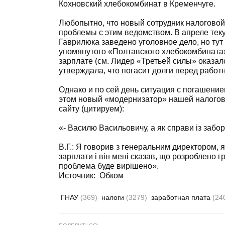
Кохновский хлебокомбинат в Кременчуге.
Любопытно, что новый сотрудник налогово
проблемы с этим ведомством. В апреле тек
Гаврилюка заведено уголовное дело, но тут
упомянутого «Полтавского хлебокомбината»
зарплате (см. Лидер «Третьей силы» оказал
утверждала, что погасит долги перед работ
Однако и по сей день ситуация с погашени
этом новый «модернизатор» нашей налогов
сайту (цитируем):
«- Василю Васильовичу, а як справи із забо
В.Г.: Я говорив з генеральним директором, я
зарплати і він мені сказав, що розроблено 
проблема буде вирішено».
Источник:
Обком
ГНАУ
(369)
налоги
(3279)
заработная плата
(24