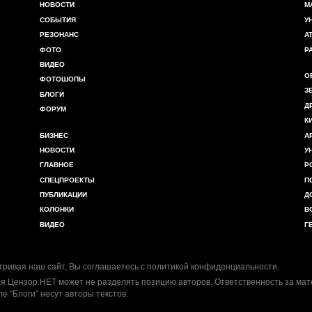
НОВОСТИ
М
СОБЫТИЯ
У
РЕЗОНАНС
А
ФОТО
Р
ВИДЕО
О
ФОТОШОПЫ
З
БЛОГИ
Д
ФОРУМ
К
БИЗНЕС
А
НОВОСТИ
У
ГЛАВНОЕ
Р
СПЕЦПРОЕКТЫ
П
ПУБЛИКАЦИИ
Д
КОЛОНКИ
В
ВИДЕО
Г
ривая наш сайт, Вы соглашаетесь с
политикой конфиденциальности
.
я Цензор.НЕТ может не разделять позицию авторов. Ответственность за ма
ле "Блоги" несут авторы текстов.