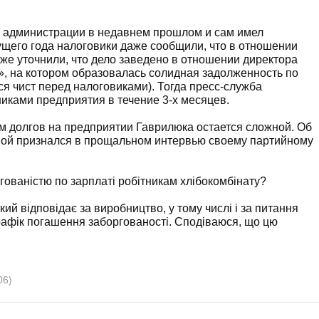
й администрации в недавнем прошлом и сам имел
ущего года налоговики даже сообщили, что в отношении
 же уточнили, что дело заведено в отношении директора
, на котором образовалась солидная задолженность по
ся чист перед налоговиками). Тогда пресс-служба
никами предприятия в течение 3-х месяцев.
ем долгов на предприятии Гаврилюка остается сложной. Об
ой признался в прощальном интервью своему партийному
ргованістю по зарплаті робітникам хлібокомбінату?
кий відповідає за виробництво, у тому числі і за питання
графік погашення заборгованості. Сподіваюся, що цю
06)