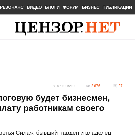
РЕЗОНАНС
ВИДЕО
БЛОГИ
ФОРУМ
БИЗНЕС
ПУБЛИКАЦИИ
2 676
27
30.07.10 15:10
логовую будет бизнесмен,
плату работникам своего
ретья Сила», бывший нардеп и владелец