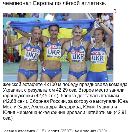
чемпионат Европы по лёгкой атлетике.
В
женской эстафете 4х100 м победу праздновала команда
Украины, с результатом 42,29 сек. Второе место заняли
француженки (42,45 сек.), бронза досталась полькам
(42,68 сек.). Сборная России, за которую выступали Юна
Мехти-Заде, Александра Федорива, Юлия Гущина и
Юлия Чермошанская финишировали четвёртыми (42,91
сек.)
легкая атлетика
(115)
спорт
(2597)
чемпионат
(329)