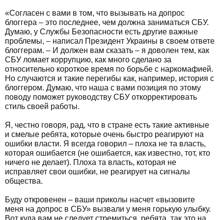
«Согласен с вами в том, что вызывать на допрос
блоггера – это последнее, чем должна заниматься СБУ.
Думаю, у Службы Безопасности есть другие важные
проблемы, – написал Президент Украины в своем ответе
блоггерам. – И должен вам сказать – я доволен тем, как
СБУ ломает коррупцию, как много сделано за
относительно короткое время по борьбе с наркомафией.
Но случаются и такие перегибы как, например, история с
блоггером. Думаю, что наша с вами позиция по этому
поводу поможет руководству СБУ откорректировать
стиль своей работы.
Я, честно говоря, рад, что в стране есть такие активные
и смелые ребята, которые очень быстро реагируют на
ошибки власти. Я всегда говорил – плоха не та власть,
которая ошибается (не ошибается, как известно, тот, кто
ничего не делает). Плоха та власть, которая не
исправляет свои ошибки, не реагирует на сигналы
общества.
Буду откровенен – ваши приколы насчет «вызовите
меня на допрос в СБУ» вызвали у меня горькую улыбку.
Вот куда вам не следует стремиться, ребята, так это на