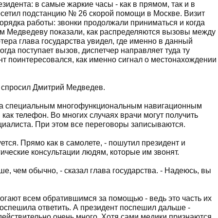
идента: в самые жаркие часы - как в прямом, так и в
сетил подстанцию № 26 скорой помощи в Москве. Визит
порядка работы: звонки продолжали приниматься и когда
Там Медведеву показали, как распределяются вызовы между
тера глава государства увидел, где именно в данный
гда поступает вызов, диспетчер направляет туда ту
ент поинтересовался, как именно сигнал о местонахождении
- спросил Дмитрий Медведев.
на специальным многофункциональным навигационным
 как телефон. Во многих случаях врачи могут получить
циалиста. При этом все переговоры записываются.
уется. Прямо как в самолете, - пошутил президент и
ические консультации людям, которые им звонят.
е, чем обычно, - сказал глава государства. - Надеюсь, вы
могают всем обратившимся за помощью - ведь это часть их
поспешила ответить. А президент поспешил дальше -
действительно очень много. Хотя сами медики признаются,