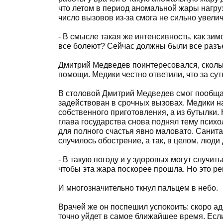
что летом в период аномальной жары нагруз
число вызовов из-за смога не сильно увелич
- В смысле такая же интенсивность, как зимо
все болеют? Сейчас должны были все разъ
Дмитрий Медведев поинтересовался, скольк
помощи. Медики честно ответили, что за сут
В столовой Дмитрий Медведев смог пообщат
задействован в срочных вызовах. Медики н
собственного приготовления, а из бутылки. 
глава государства снова поднял тему психо
для полного счастья явно маловато. Санитары
случилось обострение, а так, в целом, люди
- В такую погоду и у здоровых могут случи
чтобы эта жара поскорее прошла. Но это ре
И многозначительно ткнул пальцем в небо.
Врачей же он поспешил успокоить: скоро ад
точно уйдет в самое ближайшее время. Есл