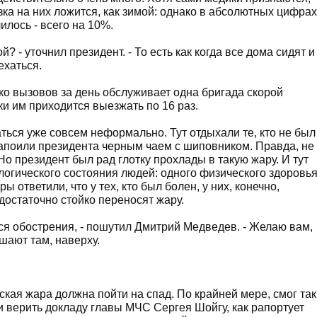
ка на них ложится, как зимой: однако в абсолютных цифрах
илось - всего на 10%.
й? - уточнил президент. - То есть как когда все дома сидят и
ехаться.
о вызовов за день обслуживает одна бригада скорой
ки им приходится выезжать по 16 раз.
ься уже совсем неформально. Тут отдыхали те, кто не был
апоили президента черным чаем с шиповником. Правда, не
Но президент был рад глотку прохлады в такую жару. И тут
логического состояния людей: одного физического здоровь
 ответили, что у тех, кто был болен, у них, конечно,
 достаточно стойко переносят жару.
ться обострения, - пошутил Дмитрий Медведев. - Желаю вам,
шают там, наверху.
ская жара должна пойти на спад. По крайней мере, смог так
и верить докладу главы МЧС Сергея Шойгу, как рапортует