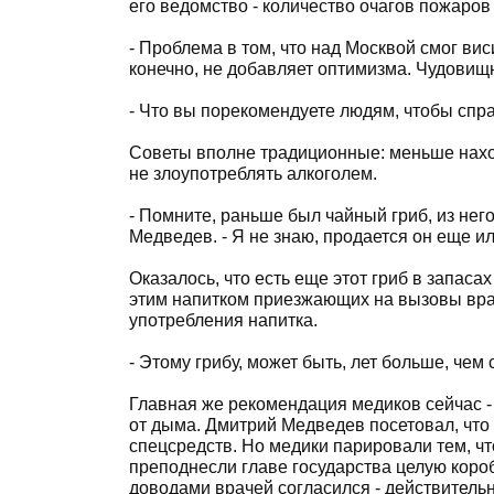
его ведомство - количество очагов пожаро
- Проблема в том, что над Москвой смог висит
конечно, не добавляет оптимизма. Чудовищ
- Что вы порекомендуете людям, чтобы спра
Советы вполне традиционные: меньше нахо
не злоупотреблять алкоголем.
- Помните, раньше был чайный гриб, из нег
Медведев. - Я не знаю, продается он еще и
Оказалось, что есть еще этот гриб в запаса
этим напитком приезжающих на вызовы вра
употребления напитка.
- Этому грибу, может быть, лет больше, чем
Главная же рекомендация медиков сейчас 
от дыма. Дмитрий Медведев посетовал, что
спецсредств. Но медики парировали тем, чт
преподнесли главе государства целую короб
доводами врачей согласился - действительн