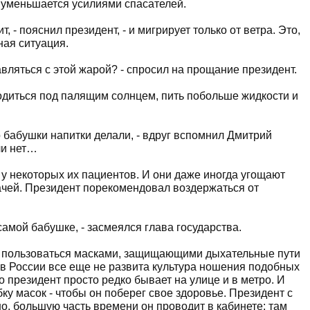
в уменьшается усилиями спасателей.
, - пояснил президент, - и мигрирует только от ветра. Это,
ная ситуация.
вляться с этой жарой? - спросил на прощание президент.
диться под палящим солнцем, пить побольше жидкости и
о бабушки напитки делали, - вдруг вспомнил Дмитрий
ли нет…
х у некоторых их пациентов. И они даже иногда угощают
чей. Президент порекомендовал воздержаться от
 самой бабушке, - засмеялся глава государства.
- пользоваться масками, защищающими дыхательные пути
 в России все еще не развита культура ношения подобных
о президент просто редко бывает на улице и в метро. И
ку масок - чтобы он поберег свое здоровье. Президент с
о, большую часть времени он проводит в кабинете: там