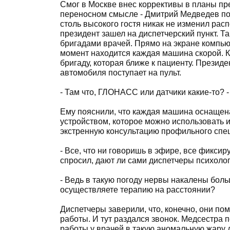
Смог в Москве внес коррективы в планы през
переносном смысле - Дмитрий Медведев по
столь высокого гостя никак не изменил рас
президент зашел на диспетчерский пункт. 
бригадами врачей. Прямо на экране компью
момент находится каждая машина скорой. Ко
бригаду, которая ближе к пациенту. Презид
автомобиля поступает на пульт.
- Там что, ГЛОНАСС или датчики какие-то? 
Ему пояснили, что каждая машина оснаще
устройством, которое можно использовать и
экстренную консультацию профильного спе
- Все, что ни говоришь в эфире, все фиксир
спросил, дают ли сами диспетчеры психолог
- Ведь в такую погоду нервы накалены больш
осуществляете терапию на расстоянии?
Диспетчеры заверили, что, конечно, они по
работы. И тут раздался звонок. Медсестра 
работы у врачей в такую аномальную жару 