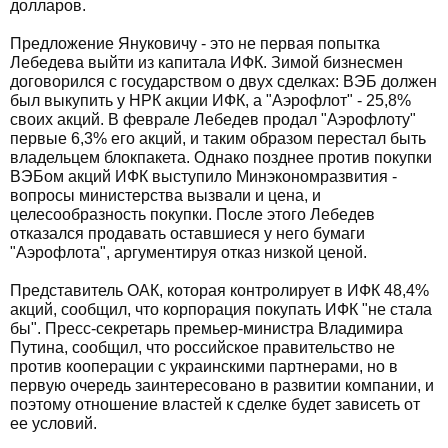
долларов.
Предложение Януковичу - это не первая попытка
Лебедева выйти из капитала ИФК. Зимой бизнесмен
договорился с государством о двух сделках: ВЭБ должен
был выкупить у НРК акции ИФК, а "Аэрофлот" - 25,8%
своих акций. В феврале Лебедев продал "Аэрофлоту"
первые 6,3% его акций, и таким образом перестал быть
владельцем блокпакета. Однако позднее против покупки
ВЭБом акций ИФК выступило Минэкономразвития -
вопросы министерства вызвали и цена, и
целесообразность покупки. После этого Лебедев
отказался продавать оставшиеся у него бумаги
"Аэрофлота", аргументируя отказ низкой ценой.
Представитель ОАК, которая контролирует в ИФК 48,4%
акций, сообщил, что корпорация покупать ИФК "не стала
бы". Пресс-секретарь премьер-министра Владимира
Путина, сообщил, что российское правительство не
против кооперации с украинскими партнерами, но в
первую очередь заинтересовано в развитии компании, и
поэтому отношение властей к сделке будет зависеть от
ее условий.