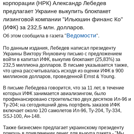
корпорации (НРК) Александр Лебедев
предлагает Украине выкупить блокпакет
лизинговой компании "Ильюшин финанс Ко"
(ИФК) за 232,5 млн. долларов.
Ведомости
Об этом сообщила в газета "
".
По данным издания, Лебедев написал президенту
Украины Виктору Януковичу письмо с предложением
войти в капитал ИФК, выкупив блокпакет (25,83%) за
232,5 миллиона долларов. В письме указывается также,
что цена рассчитывалась исходя из оценки ИФК в 900
миллионов долларов, проведенной Ernst & Young.
В письме Лебедева говорится, что за 11 лет, в течение
которых ИФК занимается авиализингом, было
профинансировано строительство двух десятков Ил-96 и
Ту-204; на сегодняшний день портфель заказов ИФК
включает около 120 самолетов Ил-96, Ту-204, Ту-334,
SSJ-100, Ан-148.
Также бизнесмен предлагает украинскому президенту
помощь в привлечении денег для выкупа пакета - "Мы