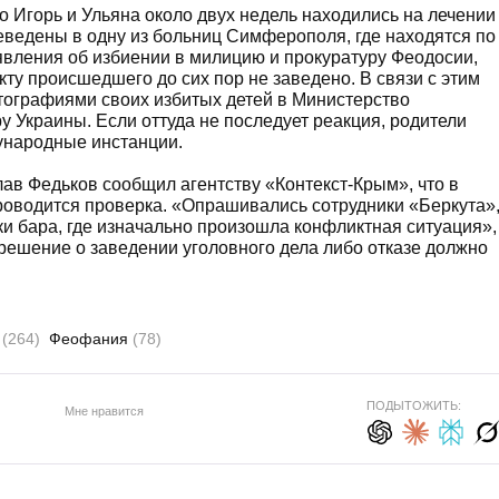
 Игорь и Ульяна около двух недель находились на лечении
еведены в одну из больниц Симферополя, где находятся по
явления об избиении в милицию и прокуратуру Феодосии,
кту происшедшего до сих пор не заведено. В связи с этим
тографиями своих избитых детей в Министерство
у Украины. Если оттуда не последует реакция, родители
ународные инстанции.
лав Федьков сообщил агентству «Контекст-Крым», что в
роводится проверка. «Опрашивались сотрудники «Беркута»
и бара, где изначально произошла конфликтная ситуация»,
 решение о заведении уголовного дела либо отказе должно
и
(264)
Феофания
(78)
ПОДЫТОЖИТЬ:
Мне нравится