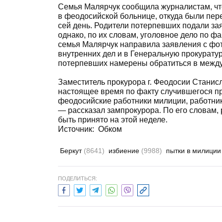
Семья Малярчук сообщила журналистам, что
в феодосийской больнице, откуда были пер
сей день. Родители потерпевших подали за
однако, по их словам, уголовное дело по фа
семья Малярчук направила заявления с фо
внутренних дел и в Генеральную прокуратур
потерпевших намерены обратиться в межд
Заместитель прокурора г. Феодосии Станис
настоящее время по факту случившегося п
феодосийские работники милиции, работник
— рассказал зампрокурора. По его словам,
быть принято на этой неделе.
Источник:
Обком
Беркут
(8641)
избиение
(9988)
пытки в милици
ПОДЕЛИТЬСЯ: