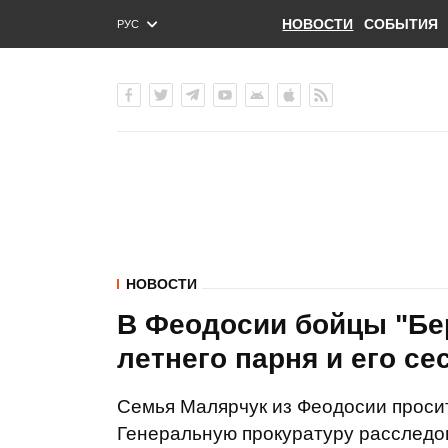
НОВОСТИ
СОБЫТИЯ
РУС
ENG
УКР
НОВОСТИ
В Феодосии бойцы "Бер
летнего парня и его се
Семья Малярчук из Феодосии проси
Генеральную прокуратуру расследов