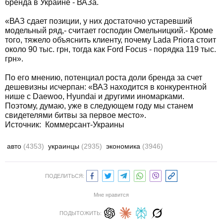
бренда в Украине - ВАЗа.
«ВАЗ сдает позиции, у них достаточно устаревший
модельный ряд,- считает господин Омельницкий.- Кроме
того, тяжело объяснить клиенту, почему Lada Priora стоит
около 90 тыс. грн, тогда как Ford Focus - порядка 119 тыс.
грн».
По его мнению, потенциал роста доли бренда за счет
дешевизны исчерпан: «ВАЗ находится в конкурентной
нише с Daewoo, Hyundai и другими иномарками.
Поэтому, думаю, уже в следующем году мы станем
свидетелями битвы за первое место».
Источник:
Коммерсант-Украины
авто
(4353)
украинцы
(2935)
экономика
(3946)
ПОДЕЛИТЬСЯ:
Мне нравится
ПОДЫТОЖИТЬ: