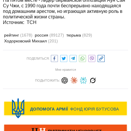
На пятом месте - лидер бирманской оппозиции Аун Сан
Су Чжи, с 1990 года почти беспрерывно находящаяся
под домашним арестом, но играющая активную роль в
политической жизни страны.
Источник:
ТСН
рейтинг
(1678)
россия
(89127)
тюрьма
(829)
Ходорковский Михаил
(201)
ПОДЕЛИТЬСЯ:
Мне нравится
ПОДЫТОЖИТЬ: