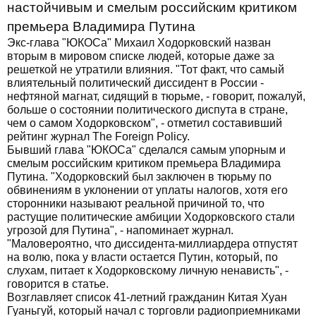
настойчивым и смелым российским критиком
премьера Владимира Путина
Экс-глава "ЮКОСа" Михаил Ходорковский назван
вторым в мировом списке людей, которые даже за
решеткой не утратили влияния. "Тот факт, что самый
влиятельный политический диссидент в России -
нефтяной магнат, сидящий в тюрьме, - говорит, пожалуй,
больше о состоянии политического диспута в стране,
чем о самом Ходорковском", - отметил составивший
рейтинг журнал The Foreign Policy.
Бывший глава "ЮКОСа" сделался самым упорным и
смелым российским критиком премьера Владимира
Путина. "Ходорковский был заключен в тюрьму по
обвинениям в уклонении от уплаты налогов, хотя его
сторонники называют реальной причиной то, что
растущие политические амбиции Ходорковского стали
угрозой для Путина", - напоминает журнал.
"Маловероятно, что диссидента-миллиардера отпустят
на волю, пока у власти остается Путин, который, по
слухам, питает к Ходорковскому личную ненависть", -
говорится в статье.
Возглавляет список 41-летний гражданин Китая Хуан
Гуаньгуй, который начал с торговли радиоприемниками