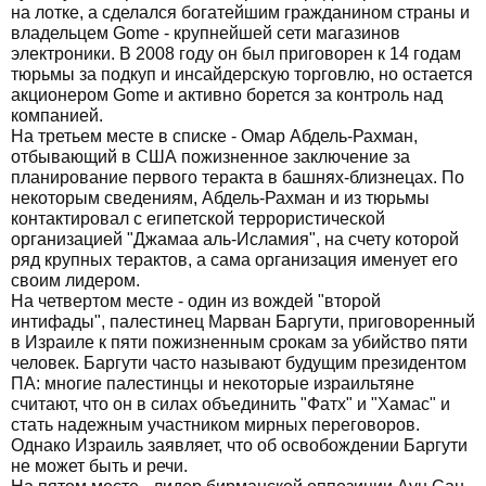
на лотке, а сделался богатейшим гражданином страны и
владельцем Gome - крупнейшей сети магазинов
электроники. В 2008 году он был приговорен к 14 годам
тюрьмы за подкуп и инсайдерскую торговлю, но остается
акционером Gome и активно борется за контроль над
компанией.
На третьем месте в списке - Омар Абдель-Рахман,
отбывающий в США пожизненное заключение за
планирование первого теракта в башнях-близнецах. По
некоторым сведениям, Абдель-Рахман и из тюрьмы
контактировал с египетской террористической
организацией "Джамаа аль-Исламия", на счету которой
ряд крупных терактов, а сама организация именует его
своим лидером.
На четвертом месте - один из вождей "второй
интифады", палестинец Марван Баргути, приговоренный
в Израиле к пяти пожизненным срокам за убийство пяти
человек. Баргути часто называют будущим президентом
ПА: многие палестинцы и некоторые израильтяне
считают, что он в силах объединить "Фатх" и "Хамас" и
стать надежным участником мирных переговоров.
Однако Израиль заявляет, что об освобождении Баргути
не может быть и речи.