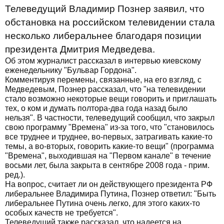
Телеведущий Владимир Познер заявил, что
обстановка на российском телевидении стала
несколько либеральнее благодаря позиции
президента Дмитрия Медведева.
Об этом журналист рассказал в интервью киевскому
еженедельнику "Бульвар Гордона".
Комментируя перемены, связанные, на его взгляд, с
Медведевым, Познер рассказал, что "на телевидении
стало возможно некоторые вещи говорить и приглашать
тех, о ком и думать полтора-два года назад было
нельзя". В частности, телеведущий сообщил, что закрыл
свою программу "Времена" из-за того, что "становилось
все труднее и труднее, во-первых, затрагивать какие-то
темы, а во-вторых, говорить какие-то вещи" (программа
"Времена", выходившая на "Первом канале" в течение
восьми лет, была закрыта в сентябре 2008 года - прим.
ред.).
На вопрос, считает ли он действующего президента РФ
либеральнее Владимира Путина, Познер ответил: "Быть
либеральнее Путина очень легко, для этого каких-то
особых качеств не требуется".
Телеведущий также рассказал, что надеется на