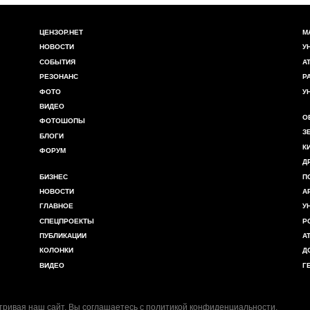
ЦЕНЗОР.НЕТ
М
НОВОСТИ
У
СОБЫТИЯ
А
РЕЗОНАНС
Р
ФОТО
У
ВИДЕО
О
ФОТОШОПЫ
З
БЛОГИ
К
ФОРУМ
Д
БИЗНЕС
П
НОВОСТИ
А
ГЛАВНОЕ
У
СПЕЦПРОЕКТЫ
Р
ПУБЛИКАЦИИ
А
КОЛОНКИ
Д
ВИДЕО
Г
ривая наш сайт, Вы соглашаетесь с
политикой конфиденциальности
.