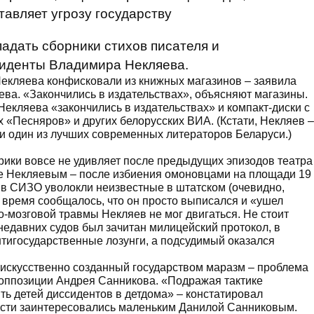
тавляет угрозу государству
падать сборники стихов писателя и
зиденты Владимира Некляева.
екляева конфисковали из книжных магазинов – заявила
ва. «Закончились в издательствах», объясняют магазины.
екляева «закончились в издательствах» и компакт-диски с
х «Песняров» и других белорусских ВИА. (Кстати, Некляев –
, и один из лучших современных литераторов Беларуси.)
рики вовсе не удивляет после предыдущих эпизодов театра
же Некляевым – после избиения омоновцами на площади 19
о в СИЗО уволокли неизвестные в штатском (очевидно,
 время сообщалось, что он просто выписался и «ушел
о-мозговой травмы Некляев не мог двигаться. Не стоит
 недавних судов был зачитан милицейский протокол, в
нтигосударственные лозунги, а подсудимый оказался
н искусственно созданный государством маразм – проблема
 оппозиции Андрея Санникова. «Подражая тактике
ть детей диссидентов в детдома» – констатировал
власти заинтересовались маленьким Данилой Санниковым.