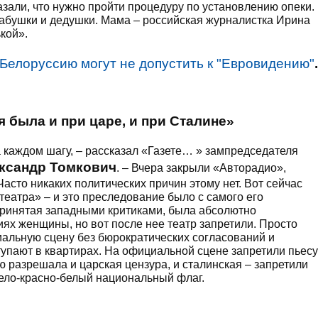
азали, что нужно пройти процедуру по установлению опеки.
 бабушки и дедушки. Мама – российская журналистка Ирина
кой».
 Белоруссию могут не допустить к "Евровидению"
.
 была и при царе, и при Сталине»
каждом шагу, – рассказал «Газете… » зампредседателя
ксандр Томкович
. – Вчера закрыли «Авторадио»,
асто никаких политических причин этому нет. Вот сейчас
еатра» – и это преследование было с самого его
 принятая западными критиками, была абсолютно
ях женщины, но вот после нее театр запретили. Просто
циальную сцену без бюрократических согласований и
упают в квартирах. На официальной сцене запретили пьесу
ю разрешала и царская цензура, и сталинская – запретили
 бело-красно-белый национальный флаг.