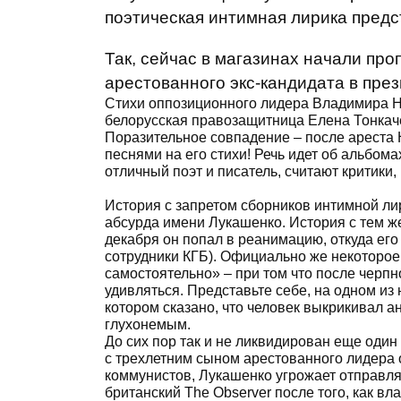
поэтическая интимная лирика предс
Так, сейчас в магазинах начали про
арестованного экс-кандидата в пре
Стихи оппозиционного лидера Владимира Н
белорусская правозащитница Елена Тонкаче
Поразительное совпадение – после ареста Н
песнями на его стихи! Речь идет об альбома
отличный поэт и писатель, считают критики
История с запретом сборников интимной ли
абсурда имени Лукашенко. История с тем 
декабря он попал в реанимацию, откуда ег
сотрудники КГБ). Официально же некоторое
самостоятельно» – при том что после черпн
удивляться. Представьте себе, на одном из
котором сказано, что человек выкрикивал а
глухонемым.
До сих пор так и не ликвидирован еще оди
с трехлетним сыном арестованного лидера
коммунистов, Лукашенко угрожает отправля
британский The Observer после того, как 