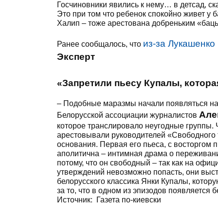
Госчиновники явились к нему… в детсад, ск
Это при том что ребенок спокойно живет у
Халип – тоже арестована добреньким «баць
из-за Лукашенко
Ранее сообщалось, что
Эксперт
«Запретили пьесу Купалы, которая
– Подобные маразмы начали появляться на 
Але
Белорусской ассоциации журналистов
которое транслировало неугодные группы. Ч
арестовывали руководителей «Свободного т
основания. Первая его пьеса, с восторгом
аполитична – интимная драма о переживани
потому, что он свободный – так как на офи
утверждений невозможно попасть, они выст
белорусского классика Янки Купалы, котору
за то, что в одном из эпизодов появляется
Источник:
Газета по-киевски