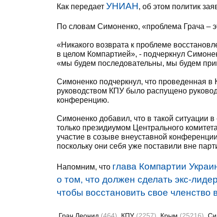
УНИАН
Как передает
, об этом политик за
По словам Симоненко, «проблема Грача – э
«Никакого возврата к проблеме восстановле
в целом Компартией», - подчеркнул Симонен
«мы будем последовательны, мы будем прин
Симоненко подчеркнул, что проведенная в 
руководством КПУ было распущено руководс
конференцию.
Симоненко добавил, что в такой ситуации в
только президиумом Центрального комитета 
участие в созыве внеуставной конференции,
поскольку они себя уже поставили вне парт
глава Компартии Украи
Напомним, что
о том, что должен сделать экс-лиде
чтобы восстановить свое членство в
Грач Леонид
(464)
КПУ
(2257)
Крым
(25216)
Си