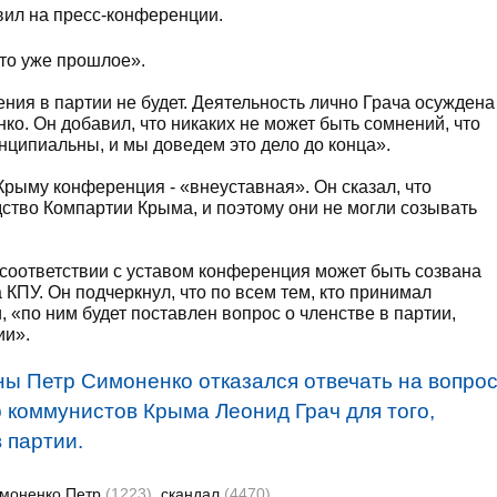
явил на пресс-конференции.
то уже прошлое».
ния в партии не будет. Деятельность лично Грача осуждена
ко. Он добавил, что никаких не может быть сомнений, что
ципиальны, и мы доведем это дело до конца».
Крыму конференция - «внеуставная». Он сказал, что
тво Компартии Крыма, и поэтому они не могли созывать
 соответствии с уставом конференция может быть созвана
КПУ. Он подчеркнул, что по всем тем, кто принимал
 «по ним будет поставлен вопрос о членстве в партии,
ии».
ны Петр Симоненко отказался отвечать на вопро
р коммунистов Крыма Леонид Грач для того,
 партии.
моненко Петр
(1223)
скандал
(4470)