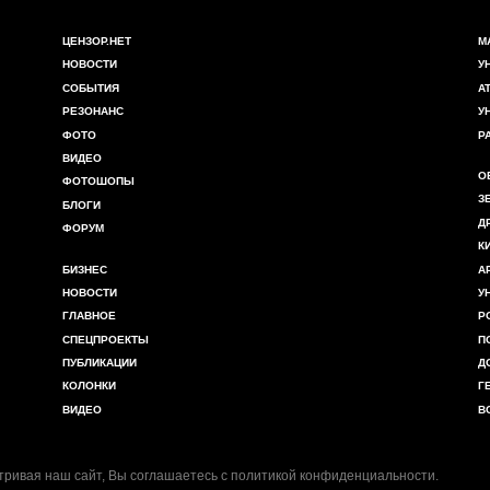
ЦЕНЗОР.НЕТ
М
НОВОСТИ
У
СОБЫТИЯ
А
РЕЗОНАНС
У
ФОТО
Р
ВИДЕО
О
ФОТОШОПЫ
З
БЛОГИ
Д
ФОРУМ
К
БИЗНЕС
А
НОВОСТИ
У
ГЛАВНОЕ
Р
СПЕЦПРОЕКТЫ
П
ПУБЛИКАЦИИ
Д
КОЛОНКИ
Г
ВИДЕО
В
ривая наш сайт, Вы соглашаетесь с
политикой конфиденциальности
.