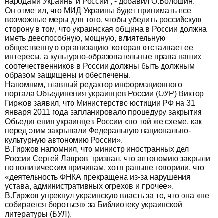
народами Украины и России”, - добавил О.Волошин.
Он отметил, что МИД Украины будет принимать все
возможные меры для того, чтобы убедить российскую
сторону в том, что украинская община в России должна
иметь дееспособную, мощную, влиятельную
общественную организацию, которая отстаивает ее
интересы, а культурно-образовательные права наших
соотечественников в России должны быть должным
образом защищены и обеспечены.
Напомним, главный редактор информационного
портала Объединения украинцев России (ОУР) Виктор
Гиржов заявил, что Министерство юстиции РФ на 31
января 2011 года запланировало процедуру закрытия
Объединения украинцев России «по той же схеме, как
перед этим закрывали Федеральную национально-
культурную автономию России».
В.Гиржов напомнил, что министр иностранных дел
России Сергей Лавров признал, что автономию закрыли
по политическим причинам, хотя раньше говорили, что
«деятельность ФНКА прекращена из-за нарушения
устава, административных огрехов и прочее».
В.Гиржов упрекнул украинскую власть за то, что она «не
собирается бороться» за Библиотеку украинской
литературы (БУЛ).