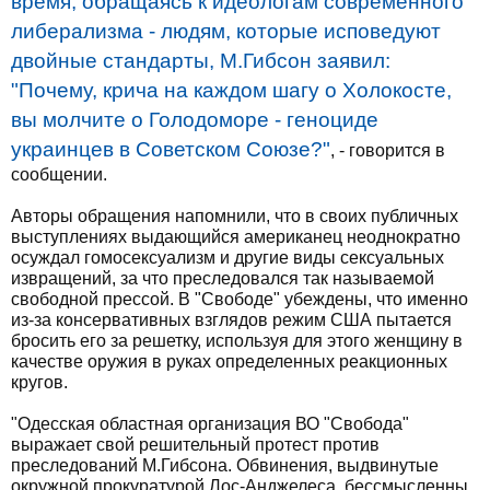
время, обращаясь к идеологам современного
либерализма - людям, которые исповедуют
двойные стандарты, М.Гибсон заявил:
"Почему, крича на каждом шагу о Холокосте,
вы молчите о Голодоморе - геноциде
украинцев в Советском Союзе?"
, - говорится в
сообщении.
Авторы обращения напомнили, что в своих публичных
выступлениях выдающийся американец неоднократно
осуждал гомосексуализм и другие виды сексуальных
извращений, за что преследовался так называемой
свободной прессой. В "Свободе" убеждены, что именно
из-за консервативных взглядов режим США пытается
бросить его за решетку, используя для этого женщину в
качестве оружия в руках определенных реакционных
кругов.
"Одесская областная организация ВО "Свобода"
выражает свой решительный протест против
преследований М.Гибсона. Обвинения, выдвинутые
окружной прокуратурой Лос-Анджелеса, бессмысленны