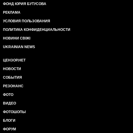
ФОНД ЮРИЯ БУТУСОВА
попытки истребить народ рома (ранее известный
как цыгане) - это геноцид, но умерщвление,
РЕКЛАМА
например, лиц без постоянного места жительства не
УСЛОВИЯ ПОЛЬЗОВАНИЯ
обязательно будет геноцидом. Нельзя убивать
"католиков", но можно ликвидировать "верующих" и
ПОЛИТИКА КОНФИДЕНЦИАЛЬНОСТИ
тем самым увернуться от обвинения в геноциде.
Теперь у человека, который утверждает, что «…
НОВИНИ СВІЖІ
распад СССР это самая большая трагедия 20-
UKRAINIAN NEWS
говека» хватает наглости не признавать Голодомор
в Украине геноцидом! Тем более стыдно за евреев,
ЦЕНЗОР.НЕТ
которые в свое время протащили в ООН удобную
только для них формулировку и теперь придираться
НОВОСТИ
к терминам.
СОБЫТИЯ
Вы только поглядите, как россияне преспокойно
воспринимают обвинение в массовом убийстве, но
РЕЗОНАНС
шарахаются от предположения, что оно было
совершено по расистским мотивам.
ФОТО
Это разграничение ошибочно. Убийство есть
ВИДЕО
убийство, вне зависимости от мотива - будь то
предвзятость или стремление к якобы
ФОТОШОПЫ
просвещенным общественным преобразованиям.
БЛОГИ
Более того, такое разграничение обычно является
надуманным. Геноцид по расовому признаку часто
ФОРУМ