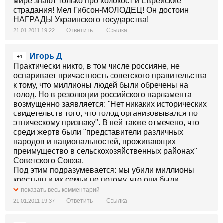
мире знают только про холокост и Еврейские
страдания! Мел Гибсон-МОЛОДЕЦ! Он достоин
НАГРАДЫ Украинского государства!
Ответить
Ссылка
21.01.2011 19:22
Игорь Д
+1
Практически никто, в том числе россияне, не
оспаривает причастность советского правительства
к тому, что миллионы людей были обречены на
голод. Но в резолюции российского парламента
возмущенно заявляется: "Нет никаких исторических
свидетельств того, что голод организовывался по
этническому признаку". В ней также отмечено, что
среди жертв были "представители различных
народов и национальностей, проживающих
преимущество в сельскохозяйственных районах"
Советского Союза.
Под этим подразумевается: мы убили миллионы
крестьян и их семьи не потому, что они были
украинцами, нет - мы убили миллионы украинцев
показать весь комментарий
потому, что они были крестьянами.
Ответить
Ссылка
21.01.2011 19:37
И этого достаточно, чтобы снять с себя обвинения в
геноциде.