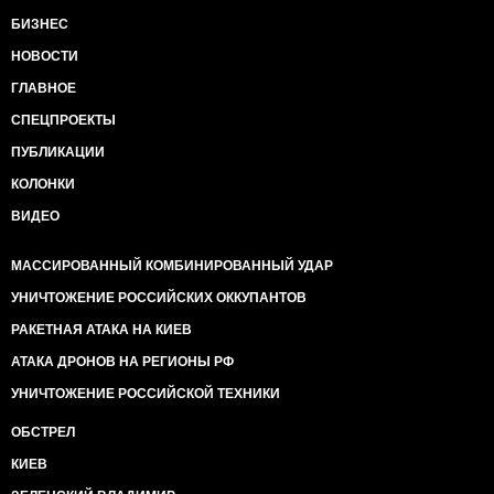
оправдывается его виновниками как разновидность
БИЗНЕС
прогресса. В период "голодомора" российская
советская власть систематически искореняла
НОВОСТИ
украинскую культуру, воспринимая ее как
второсортную и не подлежащую сохранению.
ГЛАВНОЕ
Несомненно, суданские джанджавиды в Дарфуре и
СПЕЦПРОЕКТЫ
китайские военные в Тибете тоже мнят себя
"модернизаторами".
ПУБЛИКАЦИИ
КОЛОНКИ
ВИДЕО
МАССИРОВАННЫЙ КОМБИНИРОВАННЫЙ УДАР
УНИЧТОЖЕНИЕ РОССИЙСКИХ ОККУПАНТОВ
РАКЕТНАЯ АТАКА НА КИЕВ
АТАКА ДРОНОВ НА РЕГИОНЫ РФ
УНИЧТОЖЕНИЕ РОССИЙСКОЙ ТЕХНИКИ
ОБСТРЕЛ
КИЕВ