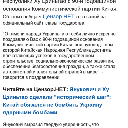
Республики Ху Цзиньтао с 90-й годовщиной
основания Коммунистической партии Китая.
Цензор.НЕТ
Об этом сообщает
со ссылкой на
официальный сайт главы государства.
"От имени народа Украины и от себя лично искренне
поздравляю Вас с 90-й годовщиной основания
Коммунистической партии Китая, под руководством
которой Китайская Народная Республика достигла
впечатляющих успехов в государственном
строительстве, социально-экономическом развитии,
обеспечении благосостояния граждан, а также стала
авторитетной и влиятельной страной в мире", -
говорится в поздравлении.
Читайте на Цензор.НЕТ:
Янукович и Ху
Цзиньтао сделали "исторический шаг":
Китай обязался не бомбить Украину
ядерными бомбами
Янукович выразил твердую уверенность, что