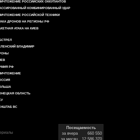
НИЧТОЖЕНИЕ РОССИЙСКИХ ОККУПАНТОВ
АССИРОВАННЫЙ КОМБИНИРОВАННЫЙ УДАР
НИЧТОЖЕНИЕ РОССИЙСКОЙ ТЕХНИКИ
ТАКА ДРОНОВ НА РЕГИОНЫ РФ
АКЕТНАЯ АТАКА НА КИЕВ
БСТРЕЛ
ЕЛЕНСКИЙ ВЛАДИМИР
РОНЫ
ИЕВ
РМИЯ РФ
НИЧТОЖЕНИЕ
ОССИЯ
ОЛЬША
ОНЕЦКАЯ ОБЛАСТЬ
СУ
ЕНШТАБ ВС
Посещаемость
териалы
за вчера
660 550
за месяц
12 586 370