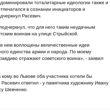
 доминировали тоталитарные идеологии также и
отпечатался в сознании инициаторов и
одчеркнул Расевич.
подчеркнул, что для него таким неудачным
тским воинам на улице Стрыйской.
, в нем воплощены величественные идеи
ного единства армии и народа. По моему
равдиво отражают советского воина», - заявил
а кому во Львове оба участника хотели бы
Расевич ответил - у памятника художнику Ивану
су Шевченко.