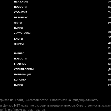
ЦЕНЗОР.НЕТ
У
НОВОСТИ
М
СОБЫТИЯ
У
РЕЗОНАНС
А
ФОТО
Р
ВИДЕО
О
ФОТОШОПЫ
З
БЛОГИ
Д
ФОРУМ
У
БИЗНЕС
Р
НОВОСТИ
А
ГЛАВНОЕ
К
СПЕЦПРОЕКТЫ
Д
ПУБЛИКАЦИИ
В
КОЛОНКИ
П
ВИДЕО
Г
ривая наш сайт, Вы соглашаетесь с
политикой конфиденциальности
.
я Цензор.НЕТ может не разделять позицию авторов. Ответственность за ма
ле "Блоги" несут авторы текстов.