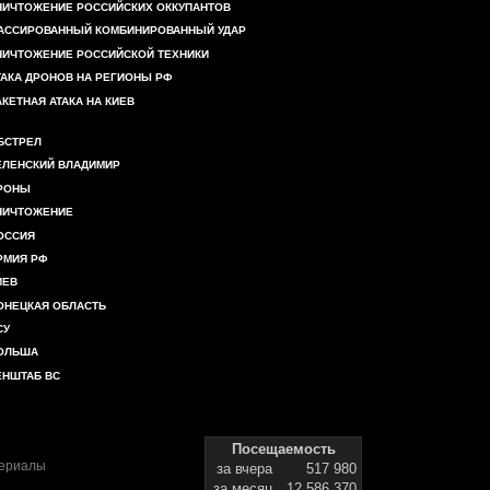
НИЧТОЖЕНИЕ РОССИЙСКИХ ОККУПАНТОВ
АССИРОВАННЫЙ КОМБИНИРОВАННЫЙ УДАР
НИЧТОЖЕНИЕ РОССИЙСКОЙ ТЕХНИКИ
ТАКА ДРОНОВ НА РЕГИОНЫ РФ
АКЕТНАЯ АТАКА НА КИЕВ
БСТРЕЛ
ЕЛЕНСКИЙ ВЛАДИМИР
РОНЫ
НИЧТОЖЕНИЕ
ОССИЯ
РМИЯ РФ
ИЕВ
ОНЕЦКАЯ ОБЛАСТЬ
СУ
ОЛЬША
ЕНШТАБ ВС
Посещаемость
териалы
за вчера
517 980
за месяц
12 586 370