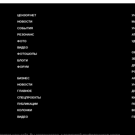
ЦЕНЗОР.НЕТ
У
НОВОСТИ
М
СОБЫТИЯ
У
РЕЗОНАНС
А
ФОТО
У
ВИДЕО
О
ФОТОШОПЫ
З
БЛОГИ
Д
ФОРУМ
Р
БИЗНЕС
А
НОВОСТИ
У
ГЛАВНОЕ
Д
СПЕЦПРОЕКТЫ
К
ПУБЛИКАЦИИ
П
КОЛОНКИ
В
ВИДЕО
Г