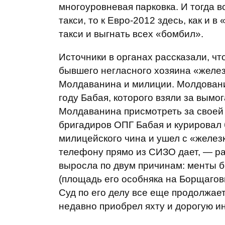
многоуровневая парковка. И тогда в
такси, то к Евро-2012 здесь, как и
такси и выгнать всех «бомбил».
Источники в органах рассказали, чт
бывшего негласного хозяина «желез
Молдаванина и милиции. Молдовани
году Бабая, которого взяли за вымо
Молдаванина присмотреть за своей 
бригадиров ОПГ Бабая и курировал 
милицейского чина и ушел с «желез
телефону прямо из СИЗО дает, — ра
выросла по двум причинам: менты б
(площадь его особняка на Борщаговк
Суд по его делу все еще продолжае
недавно приобрел яхту и дорогую и