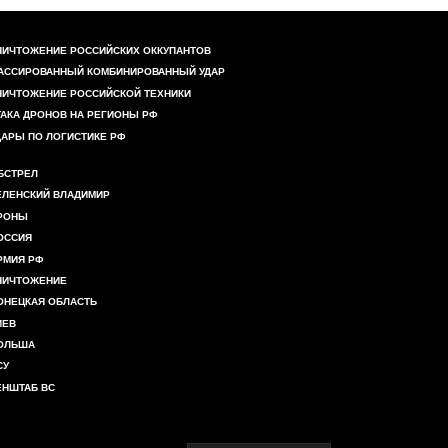
НИЧТОЖЕНИЕ РОССИЙСКИХ ОККУПАНТОВ
АССИРОВАННЫЙ КОМБИНИРОВАННЫЙ УДАР
НИЧТОЖЕНИЕ РОССИЙСКОЙ ТЕХНИКИ
ТАКА ДРОНОВ НА РЕГИОНЫ РФ
ДАРЫ ПО ЛОГИСТИКЕ РФ
БСТРЕЛ
ЕЛЕНСКИЙ ВЛАДИМИР
РОНЫ
ОССИЯ
РМИЯ РФ
НИЧТОЖЕНИЕ
ОНЕЦКАЯ ОБЛАСТЬ
ИЕВ
ОЛЬША
СУ
ЕНШТАБ ВС