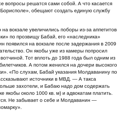
се вопросы решатся сами собой. А что касается
 в «Борисполе», обещают создать единую службу
о на вокзале увеличились поборы из-за аппетитов
ки» по прозвищу Бабай, его «наследника»
н появился на вокзале после задержания в 2009
гательство. Он якобы уже из камеры попросил
вотчиной. Тот вплоть до 1988 года был одним из
билетчиков. А потом женился на дочери высокого
ки». «По слухам, Бабай указания Молдаванину по
ссказывают источники в МВД. — А такса
ольше захотели, и Бабаю надо дом содержать
е якобы около 1000 кв. м) и адвокатам платить.
тся. Не забывает о себе и Молдаванин —
номарку».