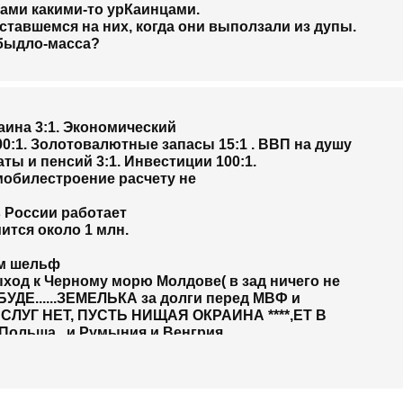
ками какими-то урКаинцами.
ставшемся на них, когда они выползали из дупы.
 быдло-масса?
аина 3:1. Экономический
0:1. Золотовалютные запасы 15:1 . ВВП на душу
ты и пенсий 3:1. Инвестиции 100:1.
мобилестроение расчету не
...... в России работает
ится около 1 млн.
ам шельф
ыход к Черному морю Молдове( в зад ничего не
ДАЛИ БУДЕ......ЗЕМЕЛЬКА за долги перед МВФ и
У НИЩИХ СЛУГ НЕТ, ПУСТЬ НИЩАЯ ОКРАИНА ****,ЕТ В
 Польша , и Румыния и Венгрия..........
.....