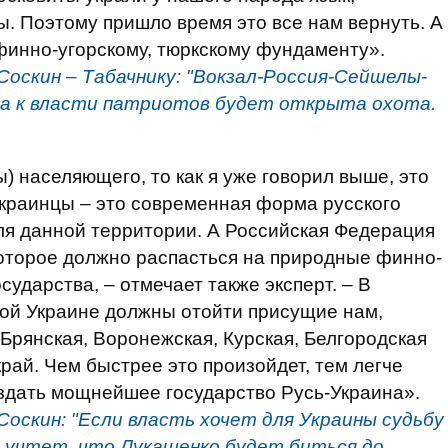
ы. Поэтому пришло время это все нам вернуть. А
финно-угорскому, тюркскому фундаменту».
Соскин – Табачнику: "Вокзал-Россия-Сейшелы-
а к власти патриотов будет открыта охота.
ы) населяющего, то как я уже говорил выше, это
 Украинцы – это современная форма русского
для данной территории. А Российская Федерация
которое должно распасться на природные финно-
сударства, – отмечает также эксперт. – В
ной Украине должны отойти присущие нам,
 Брянская, Воронежская, Курская, Белгородская
край. Чем быстрее это произойдет, тем легче
оздать мощнейшее государство Русь-Украина».
Соскин: "Если власть хочет для Украины судьбу
о учтет, что Лукашенко будет биться до