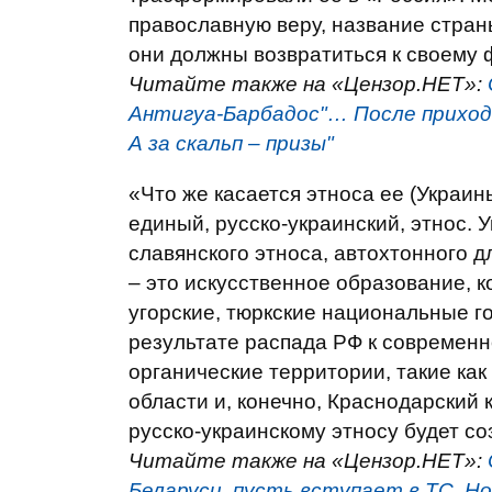
православную веру, название стран
они должны возвратиться к своему 
Читайте также на «Цензор.НЕТ»:
Антигуа-Барбадос"… После приход
А за скальп – призы"
«Что же касается этноса ее (Украин
единый, русско-украинский, этнос.
славянского этноса, автохтонного 
– это искусственное образование, 
угорские, тюркские национальные го
результате распада РФ к современ
органические территории, такие как
области и, конечно, Краснодарский 
русско-украинскому этносу будет с
Читайте также на «Цензор.НЕТ»:
Беларуси, пусть вступает в ТС. Н