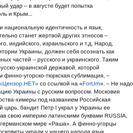
ый удар – в августе будет попытка
ль и Крым...
ои национальную идентичность и язык,
тельно станет жертвой других этносов –
о, индийского, израильского и т.д. Народ,
итории Украины, должен себя осознать как
ных частей – русского и украинского. Таким
русско-украинской державой, которой
м финно-угорско-тюркская сублимация, –
«Цензор.НЕТ»
со ссылкой на «
ForUm
». – Не надо
ацию Украины с русским вопросом. Московия
арства-химеры под названием Российская
й царь, бандит Петр I украл у Украины ее
вав свою империю латинскими буквами RUSSIA,
о-германском мире «Раша». А финно-угорцы
сковиты украли у нашего народа язык,