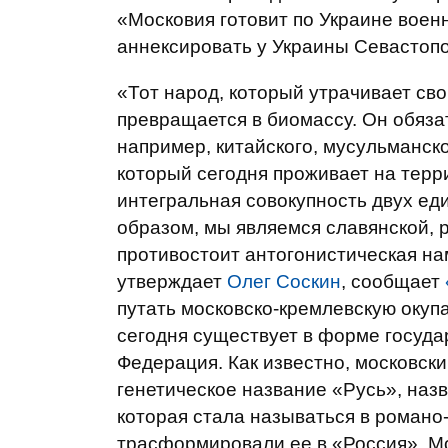
«Московия готовит по Украине военн
аннексировать у Украины Севастопо
«Тот народ, который утрачивает св
превращается в биомассу. Он обяза
например, китайского, мусульманског
который сегодня проживает на терр
интегральная совокупность двух еди
образом, мы являемся славянской, 
противостоит антогонистическая на
утверждает
Олег Соскин
, сообщает
путать московско-кремлевскую окуп
сегодня существует в форме госуд
Федерация. Как известно, московски
генетическое название «Русь», наз
которая стала называться в роман
трасформировали ее в «Россия». Мо