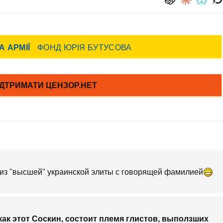
из "высшей" украинской элиты с говорящей фамилией
как этот Соскин, состоит племя глистов, выползших