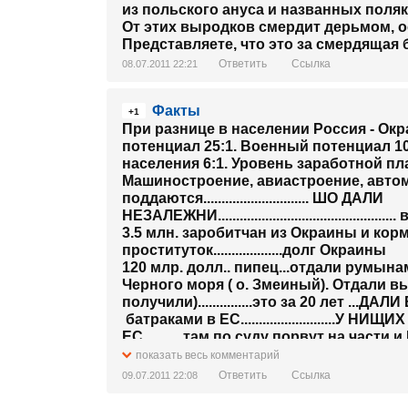
из польского ануса и названных поля
От этих выродков смердит дерьмом, о
Представляете, что это за смердящая
Ответить
Ссылка
08.07.2011 22:21
Факты
+1
При разнице в населении Россия - Окр
потенциал 25:1. Военный потенциал 10
населения 6:1. Уровень заработной пла
Машиностроение, авиастроение, авто
поддаются............................. ШО ДАЛИ
НЕЗАЛЕЖНИ...........................................
3.5 млн. заробитчан из Окраины и корм
проституток...................долг Окраины
120 млр. долл.. пипец...отдали румын
Черного моря ( о. Змеиный). Отдали в
получили)...............это за 20 лет ...
батраками в ЕС..........................
ЕС...........там по суду порвут на части и
показать весь комментарий
Ответить
Ссылка
09.07.2011 22:08