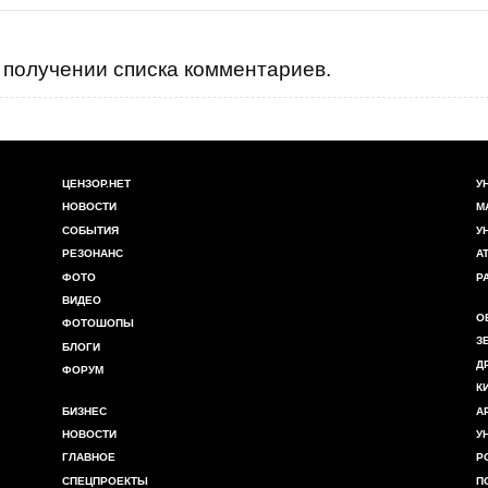
получении списка комментариев.
ЦЕНЗОР.НЕТ
У
НОВОСТИ
М
СОБЫТИЯ
У
РЕЗОНАНС
А
ФОТО
Р
ВИДЕО
О
ФОТОШОПЫ
З
БЛОГИ
Д
ФОРУМ
К
БИЗНЕС
А
НОВОСТИ
У
ГЛАВНОЕ
Р
СПЕЦПРОЕКТЫ
П