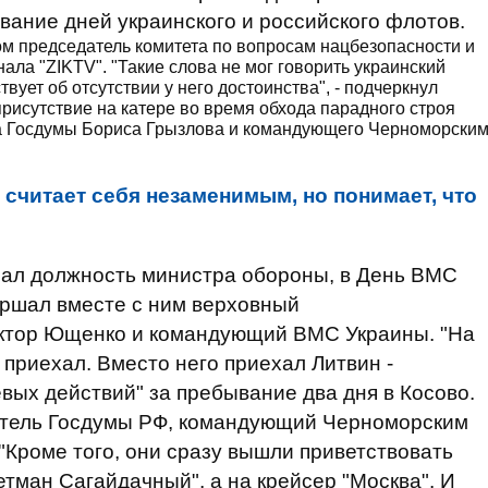
ание дней украинского и российского флотов.
том председатель комитета по вопросам нацбезопасности и
ала "ZIKTV". "Такие слова не мог говорить украинский
вует об отсутствии у него достоинства", - подчеркнул
рисутствие на катере во время обхода парадного строя
ра Госдумы Бориса Грызлова и командующего Черноморски
 считает себя незаменимым, но понимает, что
имал должность министра обороны, в День ВМС
ершал вместе с ним верховный
иктор Ющенко и командующий ВМС Украины. "На
 приехал. Вместо него приехал Литвин -
евых действий" за пребывание два дня в Косово.
датель Госдумы РФ, командующий Черноморским
 "Кроме того, они сразу вышли приветствовать
етман Сагайдачный", а на крейсер "Москва". И