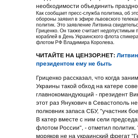
необходимости объединить празднов
Как сообщает пресс-служба политика, об э
обороны заявил в эфире львовского телекан
политик. Это заявление Литвина свидетельст
Гриценко. Он также считает недопустимым п
кораблей в День Украинского флота спике
флотом РФ Владимира Королева.
ЧИТАЙТЕ НА ЦЕНЗОР.НЕТ:
Литвин
президентом ему не быть
Гриценко рассказал, что когда зан
Украины такой обход на катере сов
главнокомандующий - президент В
этот раз Янукович в Севастополь не
полковник запаса СБУ, "участник бо
В катер вместе с ним сели предсе
флотом России", - отметил политик.
моряков не на украинский фрегат "Г