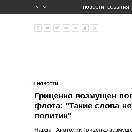
НОВОСТИ
СОБЫТИЯ
РУС
ENG
УКР
НОВОСТИ
Гриценко возмущен по
флота: "Такие слова н
политик"
Нардеп Анатолий Гриценко возмуще