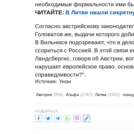
необходимые формальности ими бы
ЧИТАЙТЕ:
В Литве нашли секрет
Согласно австрийскому законодател
Головатов же, выдачи которого доби
В Вильнюсе подозревают, что в дел
ссориться с Россией. В этой связи
Ландсбергис, говоря об Австрии, во
нарушает европейское право, основ
справедливости?",
Источник:
Уніан
Австрия
(894)
Альфа
(2767)
Литва
(2832)
скан
ПОДЕЛИТЬСЯ: