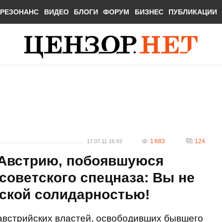
РЕЗОНАНС
ВИДЕО
БЛОГИ
ФОРУМ
БИЗНЕС
ПУБЛИКАЦИИ
1 683
124
17.07.11 16:43
 Австрию, побоявшуюся
советского спецназа: Вы не
йской солидарностью!
 австрийских властей, освободивших бывшего