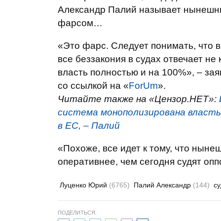
Александр Палий называет нынешни
фарсом…
«Это фарс. Следует понимать, что в
все беззакония в судах отвечает не
власть полностью и на 100%», – за
со ссылкой на «
ForUm
».
Читайте также на «Цензор.НЕТ»:
система монополизирована властью
в ЕС, – Палий
«Похоже, все идет к тому, что ныне
оперативнее, чем сегодня судят опп
Луценко Юрий
(6765)
Палий Александр
(144)
с
ПОДЕЛИТЬСЯ: