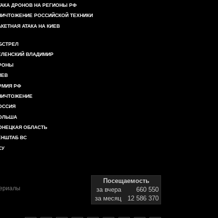
ТАКА ДРОНОВ НА РЕГИОНЫ РФ
НИЧТОЖЕНИЕ РОССИЙСКОЙ ТЕХНИКИ
АКЕТНАЯ АТАКА НА КИЕВ
БСТРЕЛ
ЕЛЕНСКИЙ ВЛАДИМИР
РОНЫ
ИЕВ
РМИЯ РФ
НИЧТОЖЕНИЕ
ОССИЯ
ОЛЬША
ОНЕЦКАЯ ОБЛАСТЬ
ЕНШТАБ ВС
СУ
Посещаемость
териалы
за вчера
660 550
за месяц
12 586 370