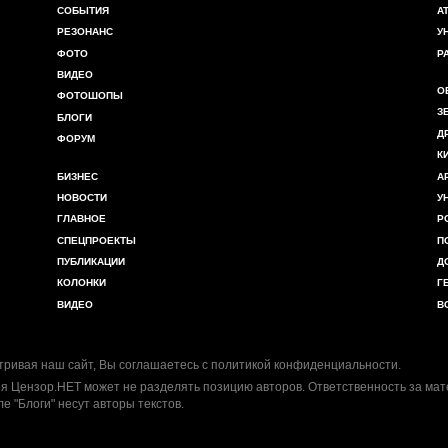
СОБЫТИЯ
А
РЕЗОНАНС
У
ФОТО
Р
ВИДЕО
О
ФОТОШОПЫ
З
БЛОГИ
Д
ФОРУМ
К
БИЗНЕС
А
НОВОСТИ
У
ГЛАВНОЕ
Р
СПЕЦПРОЕКТЫ
П
ПУБЛИКАЦИИ
Д
КОЛОНКИ
Г
ВИДЕО
В
ривая наш сайт, Вы соглашаетесь с
политикой конфиденциальности
.
я Цензор.НЕТ может не разделять позицию авторов. Ответственность за ма
ле "Блоги" несут авторы текстов.