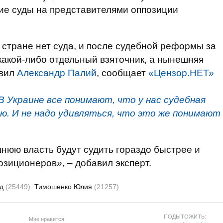
е суды на представителями оппозиции
 стране нет суда, и после судебной реформы за
 какой-либо отдельный взяточник, а нынешняя
явил
Александр Палий
, сообщает
«Цензор.НЕТ»
В Украине все понимают, что у нас судебная
. И не надо удивляться, что это же понимают
шнюю власть будут судить гораздо быстрее и
озиционеров», – добавил эксперт.
уд
(25449)
Тимошенко Юлия
(21257)
ПОДЫТОЖИТЬ:
Мне нравится