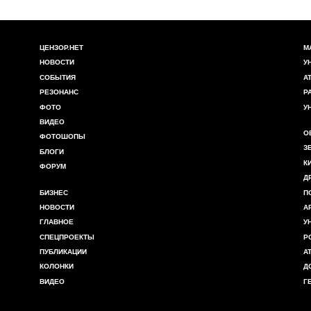
ЦЕНЗОР.НЕТ
М
НОВОСТИ
У
СОБЫТИЯ
А
РЕЗОНАНС
Р
ФОТО
У
ВИДЕО
О
ФОТОШОПЫ
З
БЛОГИ
К
ФОРУМ
Д
БИЗНЕС
П
НОВОСТИ
А
ГЛАВНОЕ
У
СПЕЦПРОЕКТЫ
Р
ПУБЛИКАЦИИ
А
КОЛОНКИ
Д
ВИДЕО
Г