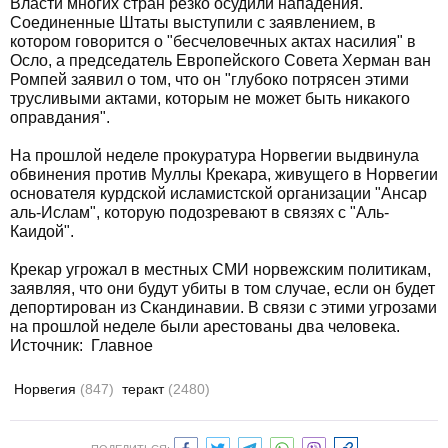
Власти многих стран резко осудили нападения.
Соединенные Штаты выступили с заявлением, в
котором говорится о "бесчеловечных актах насилия" в
Осло, а председатель Европейского Совета Херман ван
Ромпей заявил о том, что он "глубоко потрясен этими
трусливыми актами, которым не может быть никакого
оправдания".
На прошлой неделе прокуратура Норвегии выдвинула
обвинения против Муллы Крекара, живущего в Норвегии
основателя курдской исламистской организации "Ансар
аль-Ислам", которую подозревают в связях с "Аль-
Каидой".
Крекар угрожал в местных СМИ норвежским политикам,
заявляя, что они будут убиты в том случае, если он будет
депортирован из Скандинавии. В связи с этими угрозами
на прошлой неделе были арестованы два человека.
Источник:
Главное
Норвегия
(847)
теракт
(2480)