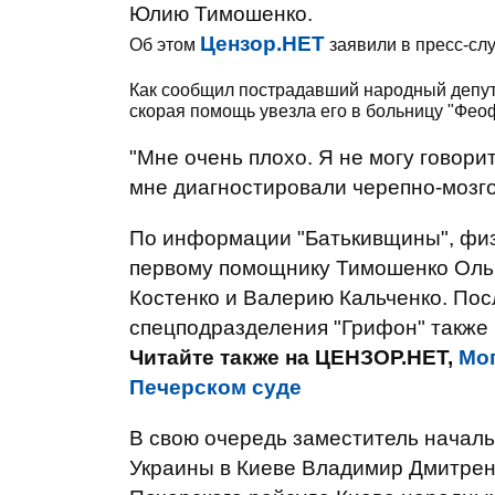
Юлию Тимошенко.
Цензор.НЕТ
Об этом
заявили в пресс-сл
Как сообщил пострадавший народный депута
скорая помощь увезла его в больницу "Фео
"Мне очень плохо. Я не могу говори
мне диагностировали черепно-мозгов
По информации "Батькивщины", фи
первому помощнику Тимошенко Ольг
Костенко и Валерию Кальченко. По
спецподразделения "Грифон" также 
Читайте также на ЦЕНЗОР.НЕТ,
Мог
Печерском суде
В свою очередь заместитель начал
Украины в Киеве Владимир Дмитренк