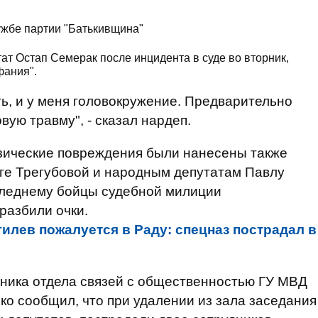
ужбе партии "Батькивщина"
т Остап Семерак после инцидента в суде во вторник,
фания".
ть, и у меня головокружение. Предварительно
ую травму", - сказал нардеп.
зические повреждения были нанесены также
е Трегубовой и народным депутатам Павлу
следнему бойцы судебной милиции
разбили очки.
илев пожалуется в Раду: спецназ пострадал в
ьника отдела связей с общественностью ГУ МВД
о сообщил, что при удалении из зала заседания