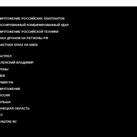
НИЧТОЖЕНИЕ РОССИЙСКИХ ОККУПАНТОВ
АССИРОВАННЫЙ КОМБИНИРОВАННЫЙ УДАР
НИЧТОЖЕНИЕ РОССИЙСКОЙ ТЕХНИКИ
ТАКА ДРОНОВ НА РЕГИОНЫ РФ
АКЕТНАЯ АТАКА НА КИЕВ
БСТРЕЛ
ЕЛЕНСКИЙ ВЛАДИМИР
РОНЫ
ИЕВ
РМИЯ РФ
НИЧТОЖЕНИЕ
ОССИЯ
ОЛЬША
ОНЕЦКАЯ ОБЛАСТЬ
СУ
ЕНШТАБ ВС