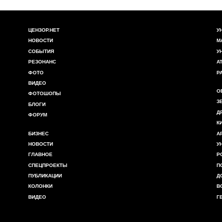
ЦЕНЗОР.НЕТ
У
НОВОСТИ
М
СОБЫТИЯ
У
РЕЗОНАНС
А
ФОТО
Р
ВИДЕО
О
ФОТОШОПЫ
З
БЛОГИ
Д
ФОРУМ
К
БИЗНЕС
А
НОВОСТИ
У
ГЛАВНОЕ
Р
СПЕЦПРОЕКТЫ
П
ПУБЛИКАЦИИ
Д
КОЛОНКИ
В
ВИДЕО
Г