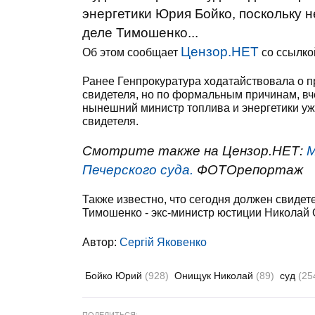
энергетики Юрия Бойко, поскольку н
деле Тимошенко...
Цензор.НЕТ
Об этом сообщает
со ссылко
Ранее Генпрокуратура ходатайствовала о п
свидетеля, но по формальным причинам, вче
нынешний министр топлива и энергетики уж
свидетеля.
Смотрите также на Цензор.НЕТ:
М
Печерского суда.
ФОТОрепортаж
Также известно, что сегодня должен свиде
Тимошенко - экс-министр юстиции Николай
Автор:
Сергій Яковенко
Бойко Юрий
(928)
Онищук Николай
(89)
суд
(25