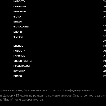
НОВОСТИ
У
СОБЫТИЯ
А
РЕЗОНАНС
Р
ФОТО
У
ВИДЕО
О
ФОТОШОПЫ
З
БЛОГИ
К
ФОРУМ
Д
БИЗНЕС
П
НОВОСТИ
А
ГЛАВНОЕ
У
СПЕЦПРОЕКТЫ
Р
ПУБЛИКАЦИИ
А
КОЛОНКИ
Д
ВИДЕО
Г
ривая наш сайт, Вы соглашаетесь с
политикой конфиденциальности
.
я Цензор.НЕТ может не разделять позицию авторов. Ответственность за ма
ле "Блоги" несут авторы текстов.