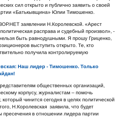
еских сил открыто и публично заявить о своей
партии «Батькывщина» Юлии Тимошенко.
НЗОР.НЕТ
заявлении Н.Королевской. «Арест
политическая расправа и судебный произвол», -
нельзя быть равнодушными. Я прошу Гриценко,
зиционеров выступить открыто. Те, кто
йствительно получила контролируемую
вская: Наш лидер - Тимошенко. Только
айдан!
представителям общественных организаций,
ескому корпусу, журналистам – помочь
, который чинится сегодня в целях политической
ого, Н.Королевская заявила, что будет
ы пресечения в отношении лидера партии