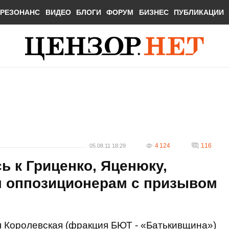
РЕЗОНАНС
ВИДЕО
БЛОГИ
ФОРУМ
БИЗНЕС
ПУБЛИКАЦИИ
4 124
116
05.08.11 18:29
ь к Гриценко, Яценюку,
м оппозиционерам с призывом
 Королевская (фракция БЮТ - «Батькивщина»)