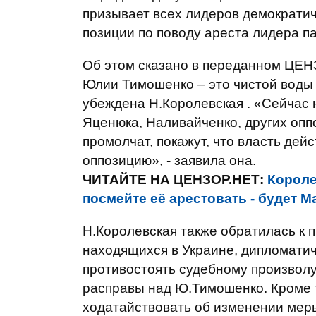
призывает всех лидеров демократич
позиции по поводу ареста лидера 
Об этом сказано в переданном ЦЕ
Юлии Тимошенко – это чистой воды 
убеждена Н.Королевская . «Сейчас 
Яценюка, Наливайченко, других оппо
промолчат, покажут, что власть де
оппозицию», - заявила она.
ЧИТАЙТЕ НА ЦЕНЗОР.НЕТ:
Короле
посмейте её арестовать - будет М
Н.Королевская также обратилась к 
находящихся в Украине, дипломатич
противостоять судебному произволу
расправы над Ю.Тимошенко. Кроме т
ходатайствовать об изменении мер