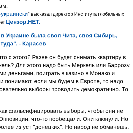
ам.
-украински
" высказал директор Института глобальных
Цензор.НЕТ.
ает
 в Украине была своя Чита, своя Сибирь,
уда", - Карасев
то с этого? Разве он будет снимать квартиру в
кель? Для этого надо быть Меркель или Баррозу.
ми деньгами, поиграть в казино в Монако и
и понимают, если мы будем в Европе, то надо
едовательно выборы проводить демократично. То
: как фальсифицировать выборы, чтобы они не
ппозиции, что-то пообещали. Они клюнули. Но
более из уст "донецких". Но народ не обманешь.