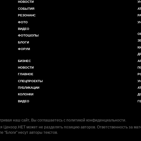
НОВОСТИ
У
СОБЫТИЯ
А
РЕЗОНАНС
Р
ФОТО
У
ВИДЕО
О
ФОТОШОПЫ
З
БЛОГИ
К
ФОРУМ
Д
БИЗНЕС
А
НОВОСТИ
П
ГЛАВНОЕ
Р
СПЕЦПРОЕКТЫ
У
ПУБЛИКАЦИИ
А
КОЛОНКИ
Д
ВИДЕО
Г
ривая наш сайт, Вы соглашаетесь с
политикой конфиденциальности
.
я Цензор.НЕТ может не разделять позицию авторов. Ответственность за ма
ле "Блоги" несут авторы текстов.