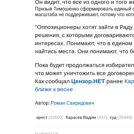
Он видит, что все из одного и того ж
Призыв Тимошенко сформировать единый сп
масштаба не поддерживают, потому что хотя
"Оппозиционеры хотят зайти в Раду
решения, с которыми договариваютс
интересах. Понимают, что в едином
найтись места. Они понимают, что б
Пока будет продолжаться избирател
что может уничтожить все договоре
Как сообщал
Цензор.НЕТ
ранее
Кар
ближе к весне
Автор:
Роман Свиридович
арест
(10500)
Карасев Вадим
(437)
суд
(25449)