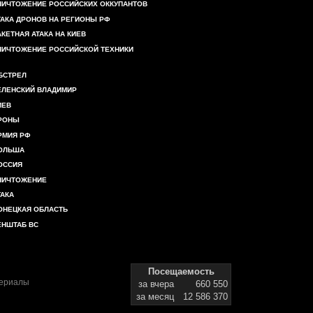
НИЧТОЖЕНИЕ РОССИЙСКИХ ОККУПАНТОВ
ТАКА ДРОНОВ НА РЕГИОНЫ РФ
АКЕТНАЯ АТАКА НА КИЕВ
НИЧТОЖЕНИЕ РОССИЙСКОЙ ТЕХНИКИ
БСТРЕЛ
ЕЛЕНСКИЙ ВЛАДИМИР
ИЕВ
РОНЫ
РМИЯ РФ
ОЛЬША
ОССИЯ
НИЧТОЖЕНИЕ
ТАКА
ОНЕЦКАЯ ОБЛАСТЬ
ЕНШТАБ ВС
Посещаемость
териалы
за вчера
660 550
за месяц
12 586 370