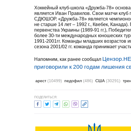
Хоккейный клуб-школа «Дружба-78» основан
является Иван Правилов. Свои матчи клуб п
СДЮШОР. «Дружба-78» является чемпионом 
не старше 14 лет – 1992 г., Квебек, Канада
первенства Украины (1989-91 гг.), Победите
более 30-ти международных юношеских турн
1991-2001гг. Команды младших возрастов и
сезона 2001/02 гг. команда принимает учас
Цензор.Н
Напомним, как ранее сообщал
приговорили к 200 годам лишения 
арест
(10499)
педофил
(486)
США
(30291)
тре
ПОДЕЛИТЬСЯ: