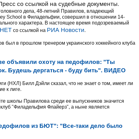
Пресс со ссылкой на судебные документы.
уголовного дела, 48-летний Правилов, владеющий
ey School в Филадельфии, совершил в отношении 14-
уального характера. В настоящее время подозреваемый
.НЕТ
РИА Новости
со ссылкой на
.
в был в прошлом тренером украинского хоккейного клуба
ве объявили охоту на педофилов: "Ты
ок. Будешь дергаться - буду бить". ВИДЕО
и (НХЛ) Билл Дэйли сказал, что не знает о том, имеет ли
е к лиге.
айте школы Правилова среди ее выпускников значится
 клуб "Филадельфия Флайерз", а ныне является
едофилов из БЮТ": "Все-таки дело было