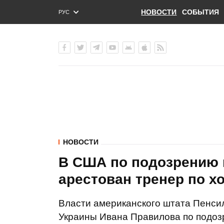
НОВОСТИ
СОБЫТИЯ
РУС
ENG
УКР
НОВОСТИ
В США по подозрению 
арестован тренер по х
Власти американского штата Пенсил
Украины Ивана Правилова по подозр