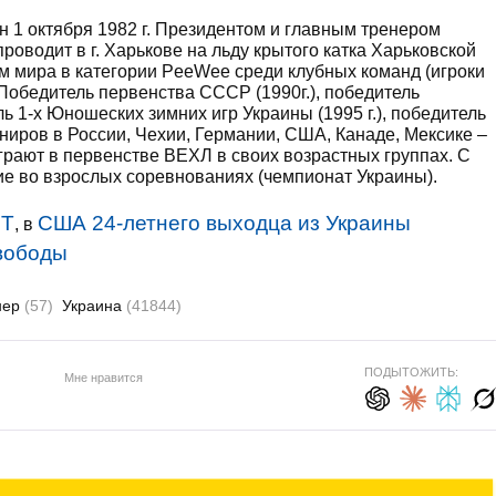
 1 октября 1982 г. Президентом и главным тренером
роводит в г. Харькове на льду крытого катка Харьковской
мира в категории PeeWee среди клубных команд (игроки
). Победитель первенства СССР (1990г.), победитель
ль 1-х Юношеских зимних игр Украины (1995 г.), победитель
иров в России, Чехии, Германии, США, Канаде, Мексике –
грают в первенстве ВЕХЛ в своих возрастных группах. С
тие во взрослых соревнованиях (чемпионат Украины).
ЕТ
США 24-летнего выходца из Украины
, в
свободы
нер
(57)
Украина
(41844)
ПОДЫТОЖИТЬ:
Мне нравится