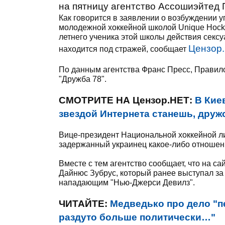
на пятницу агентство Ассошиэйтед 
Как говорится в заявлении о возбуждении 
молодежной хоккейной школой Unique Hock
летнего ученика этой школы действия секс
Цензор
находится под стражей, сообщает
По данным агентства Франс Пресс, Правило
"Дружба 78".
СМОТРИТЕ НА Цензор.НЕТ:
В Кие
звездой Интернета станешь, друж
Вице-президент Национальной хоккейной лиг
задержанный украинец какое-либо отношени
Вместе с тем агентство сообщает, что на с
Дайнюс Зубрус, который ранее выступал за
нападающим "Нью-Джерси Девилз".
ЧИТАЙТЕ:
Медведько про дело "п
раздуто больше политически…"