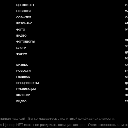
ЦЕНЗОР.НЕТ
У
НОВОСТИ
М
СОБЫТИЯ
У
РЕЗОНАНС
А
ФОТО
Р
ВИДЕО
О
ФОТОШОПЫ
З
БЛОГИ
Д
ФОРУМ
Р
БИЗНЕС
К
НОВОСТИ
У
ГЛАВНОЕ
А
СПЕЦПРОЕКТЫ
Д
ПУБЛИКАЦИИ
В
КОЛОНКИ
П
ВИДЕО
Г
ривая наш сайт, Вы соглашаетесь с
политикой конфиденциальности
.
я Цензор.НЕТ может не разделять позицию авторов. Ответственность за ма