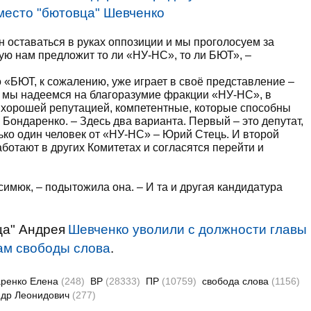
место "бютовца" Шевченко
ан оставаться в руках оппозиции и мы проголосуем за
ую нам предложит то ли «НУ-НС», то ли БЮТ», –
о «БЮТ, к сожалению, уже играет в своё представление –
 мы надеемся на благоразумие фракции «НУ-НС», в
 хорошей репутацией, компетентные, которые способны
 Бондаренко. – Здесь два варианта. Первый – это депутат,
ько один человек от «НУ-НС» – Юрий Стець. И второй
аботают в других Комитетах и согласятся перейти и
имюк, – подытожила она. – И та и другая кандидатура
ца" Андрея
Шевченко уволили с должности главы
ам свободы слова
.
ренко Елена
(248)
ВР
(28333)
ПР
(10759)
свобода слова
(1156)
ндр Леонидович
(277)