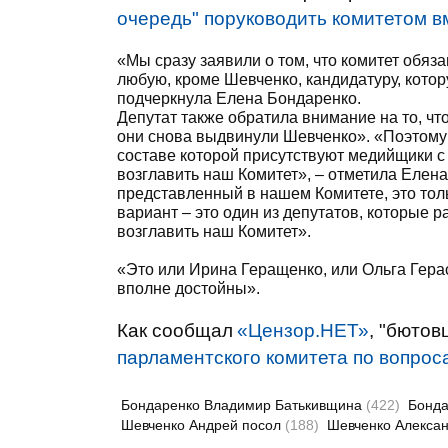
очередь" поруководить комитетом в
«Мы сразу заявили о том, что комитет обяз
любую, кроме Шевченко, кандидатуру, котор
подчеркнула Елена Бондаренко.
Депутат также обратила внимание на то, чт
они снова выдвинули Шевченко». «Поэтому
составе которой присутствуют медийщики с
возглавить наш Комитет», – отметила Елена
представленный в нашем Комитете, это тол
вариант – это один из депутатов, которые р
возглавить наш Комитет».
«Это или Ирина Геращенко, или Ольга Герас
вполне достойны».
Как сообщал
«Цензор.НЕТ»
, "бютов
парламентского комитета по вопрос
Бондаренко Владимир Батькивщина
(422)
Бонда
Шевченко Андрей посол
(188)
Шевченко Алекса