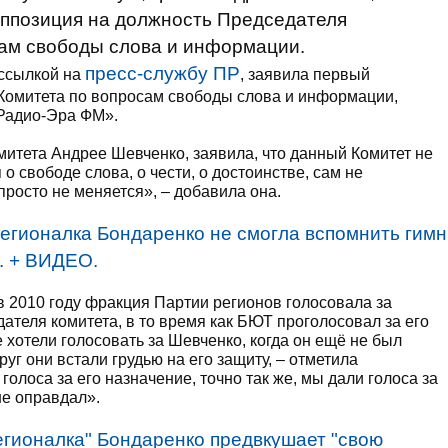
оппозиция на должность Председателя
сам свободы слова и информации.
пресс-службу ПР
ссылкой на
, заявила первый
 Комитета по вопросам свободы слова и информации,
Радио-Эра ФМ».
митета Андрее Шевченко, заявила, что данный Комитет не
 о свободе слова, о чести, о достоинстве, сам не
росто не меняется», – добавила она.
егионалка Бондаренко не смогла вспомнить гимн
. + ВИДЕО.
в 2010 году фракция Партии регионов голосовала за
ателя комитета, в то время как БЮТ проголосовал за его
 хотели голосовать за Шевченко, когда он ещё не был
руг они встали грудью на его защиту, – отметила
голоса за его назначение, точно так же, мы дали голоса за
не оправдал».
егионалка" Бондаренко предвкушает "свою