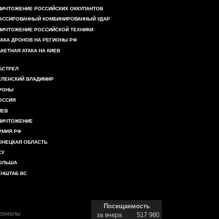
НИЧТОЖЕНИЕ РОССИЙСКИХ ОККУПАНТОВ
АССИРОВАННЫЙ КОМБИНИРОВАННЫЙ УДАР
НИЧТОЖЕНИЕ РОССИЙСКОЙ ТЕХНИКИ
ТАКА ДРОНОВ НА РЕГИОНЫ РФ
АКЕТНАЯ АТАКА НА КИЕВ
БСТРЕЛ
ЕЛЕНСКИЙ ВЛАДИМИР
РОНЫ
ОССИЯ
ИЕВ
НИЧТОЖЕНИЕ
РМИЯ РФ
ОНЕЦКАЯ ОБЛАСТЬ
СУ
ОЛЬША
ЕНШТАБ ВС
Посещаемость
териалы
за вчера
517 980