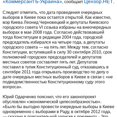
«КоммерсантЪ-Украина»
Цензор.НЕТ
, сообщает
.
Следует отметить, что дата проведения очередных
выборов в Киеве пока остается открытой. Как известно,
мэр Киева Леонид Черновецкий и депутаты Киевского
городского совета VI созыва избраны на внеочередных
выборах в мае 2008 года. Согласно действовавшей
тогда Конституции в редакции 2004 года, городской
председатель избирался на четыре года, а депутаты
городского совета — на пять лет. Между тем, согласно
Конституции, вступившей в силу 30 сентября 2010, срок
полномочий городских председателей и депутатов
местных советов составляет пять лет. Депутатов
поставил в тупик Конституционный суд, отказавшись в
сентябре 2011 года открывать производство по делу о
дате очередных местных выборов в Киеве в связи с «не
подведомственностью Конституционному суду этого
вопроса».
Юрий Одарченко пояснил, что его законопроект
обусловлен «экономической целесообразностью».
«Было бы выгодно провести очередные выборы в Киеве
одновременно с выборами в Раду, в октябре 2012 года,
— сказано в пояснительной записке к документу. - Это