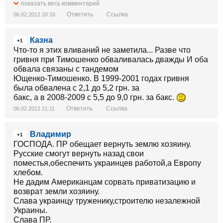
показать весь комментарий
Ответить
Ссылка
06.02.2012 20:16
Казна
+1
Что-то я этих вливаний не заметила... Разве что
гривня при Тимошенко обваливалась дважды И оба
обвала связаны с тандемом
Ющенко-Тимошенко. В 1999-2001 годах гривня
была обвалена с 2,1 до 5,2 грн. за
бакс, а в 2008-2009 с 5,5 до 9,0 грн. за бакс.
Ответить
Ссылка
06.02.2012 21:11
Владимир
+1
ГОСПОДА. ПР обещает вернуть землю хозяину.
Русские смогут вернуть назад свои
поместья,обеспечить украинцев работой,а Европу
хлебом.
Не дадим Американцам сорвать приватизацию и
возврат земли хозяину.
Слава украинцу труженику,строителю незалежной
Украины.
Слава ПР.